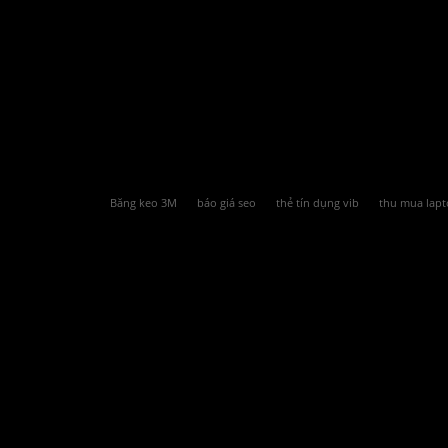
Băng keo 3M
báo giá seo
thẻ tín dụng vib
thu mua lapt