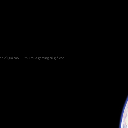
op cũ giá cao
thu mua gaming cũ giá cao