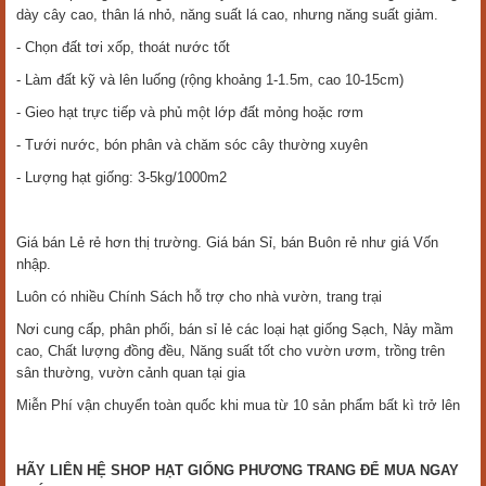
dày cây cao, thân lá nhỏ, năng suất lá cao, nhưng năng suất giảm.
- Chọn đất tơi xốp, thoát nước tốt
- Làm đất kỹ và lên luống (rộng khoảng 1-1.5m, cao 10-15cm)
- Gieo hạt trực tiếp và phủ một lớp đất mỏng hoặc rơm
- Tưới nước, bón phân và chăm sóc cây thường xuyên
- Lượng hạt giống: 3-5kg/1000m2
Giá bán Lẻ rẻ hơn thị trường. Giá bán Sỉ, bán Buôn rẻ như giá Vốn
nhập.
Luôn có nhiều Chính Sách hỗ trợ cho nhà vườn, trang trại
Nơi cung cấp, phân phối, bán sỉ lẻ các loại hạt giống Sạch, Nảy mầm
cao, Chất lượng đồng đều, Năng suất tốt cho vườn ươm, trồng trên
sân thường, vườn cảnh quan tại gia
Miễn Phí vận chuyển toàn quốc khi mua từ 10 sản phẩm bất kì trở lên
HÃY LIÊN HỆ SHOP HẠT GIỐNG PHƯƠNG TRANG ĐỂ MUA NGAY