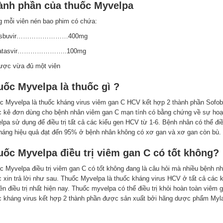
ành phần của thuốc Myvelpa
g mỗi viên nén bao phim có chứa:
osbuvir……………………400mg
patasvir…………………..100mg
ược vừa đủ một viên
uốc Myvelpa là thuốc gì ?
c Myvelpa là thuốc kháng virus viêm gan C HCV kết hợp 2 thành phần Sofobu
c kê đơn dùng cho bệnh nhân viêm gan C mạn tính có bằng chứng về sự hoạt
lpa sử dụng để điều trị tất cả các kiểu gen HCV từ 1-6. Bệnh nhân có thể điề
tháng hiệu quả đạt đến 95% ở bệnh nhân không có xơ gan và xơ gan còn bù.
uốc Myvelpa điều trị viêm gan C có tốt không?
c Myvelpa điều trị viêm gan C có tốt không đang là câu hỏi mà nhiều bệnh n
c xin trả lời như sau. Thuốc Myvelpa là thuốc kháng virus HCV ở tất cả các 
ên điều trị nhất hiện nay. Thuốc myvelpa có thể điều trị khỏi hoàn toàn viêm 
c kháng virus kết hợp 2 thành phần được sản xuất bởi hãng dược phẩm Myla