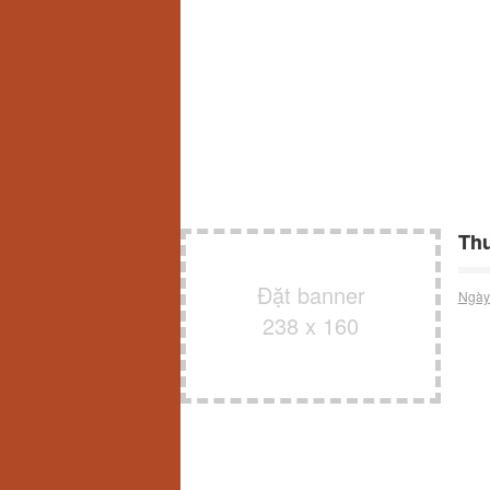
Th
Đặt banner
Ngày
238 x 160