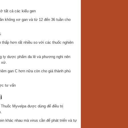
ở tất cả các kiểu gen
nhân không xơ gan và từ 12 đến 36 tuần cho
%
thấp hơn rất nhiều so với các thuốc nghiên
g ty dược phẩm đa lê và phương nghi nên
 xứ.
h viêm gan C hơn nữa còn cho giá thành phù
ợc tư vấn
ì
. Thuốc Myvelpa được dùng để điều trị
.
in khác nhau mà virus cần để phát triển và tự