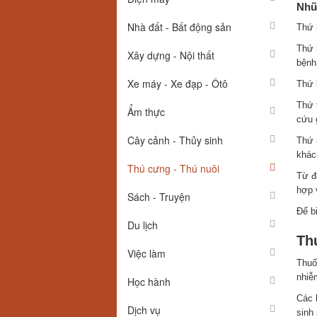
Nhữ
Nhà đất - Bất động sản
Thứ 
Thứ 
Xây dựng - Nội thất
bệnh
Xe máy - Xe đạp - Ôtô
Thứ 
Thứ 
Ẩm thực
cứu 
Cây cảnh - Thủy sinh
Thứ 
khác
Thú cưng - Thú nuôi
Từ đ
hợp 
Sách - Truyện
Để b
Du lịch
Th
Việc làm
Thuố
nhi
Học hành
Các 
Dịch vụ
sinh