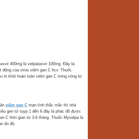
svir 400mg là velpatasvir 100mg. Đây là
 động của virus viêm gan C hcv. Thuốc
u trị khỏi hoàn toàn viêm gan C trong vòng từ
hân
viêm gan C
mạn tính thắc mắc thì nhà
kiểu gen từ tuyp 1 đến 6 đây là phác đồ được
gan C thời gian từ 3-6 tháng. Thuốc Myvelpa là
n ấn độ.