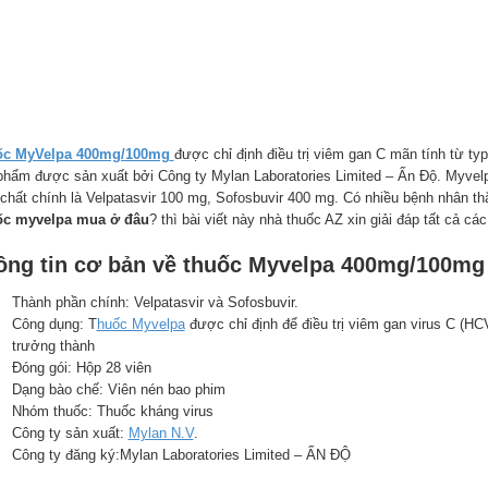
ốc MyVelpa 400mg/100mg
được chỉ định điều trị viêm gan C mãn tính từ typ
phẩm được sản xuất bởi Công ty Mylan Laboratories Limited – Ấn Độ. Myve
 chất chính là Velpatasvir 100 mg, Sofosbuvir 400 mg. Có nhiều bệnh nhân t
c myvelpa mua ở đâu
? thì bài viết này nhà thuốc AZ xin giải đáp tất cả c
ông tin cơ bản về thuốc Myvelpa 400mg/100mg
Thành phần chính: Velpatasvir và Sofosbuvir.
Công dụng: T
huốc Myvelpa
được chỉ định để điều trị viêm gan virus C (HC
trưởng thành
Đóng gói: Hộp 28 viên
Dạng bào chế: Viên nén bao phim
Nhóm thuốc: Thuốc kháng virus
Công ty sản xuất:
Mylan N.V
.
Công ty đăng ký:Mylan Laboratories Limited – ẤN ĐỘ