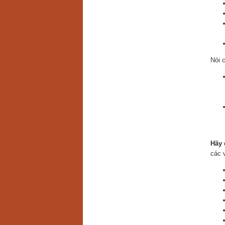
Nói 
Hãy 
các v