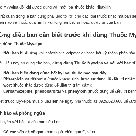
c Myvelpa đôi khi được dùng với một loại thuốc khác, ribavirin.
 rất quan trọng là bạn cũng phải đọc tờ rơi cho các loại thuốc khác mà bạn 
hỏi nào về thuốc của mình, vui lòng hỏi bác sĩ hoặc dược sĩ của bạn.
ững điều bạn cần biết trước khi dùng Thuốc M
 dùng Thuốc Myvelpa
Nếu bạn bị dị ứng
với sofosbuvir, velpatasvir hoặc bất kỳ thành phần nà
u điều này áp dụng cho bạn,
đừng dùng Thuốc Myvelpa và nói với bác sĩ 
Nếu bạn hiện đang dùng bất kỳ loại thuốc nào sau đây:
Rifampicin
và
rifabutin
(thuốc kháng sinh được sử dụng để điều trị nhiễm
wort
(thuốc thảo dược dùng để điều trị trầm cảm);
Carbamazepine, phenobarbital
và
phenytoin
(thuốc dùng để điều trị bện
iết thuốc Myvelpa mua ở đâu liên hệ ngay nhà thuốc az 0929.620.660 để đư
h báo và phòng ngừa
chuyện với bác sĩ của bạn nếu bạn:
Có các vấn đề về gan
khác ngoài viêm gan C, ví dụ