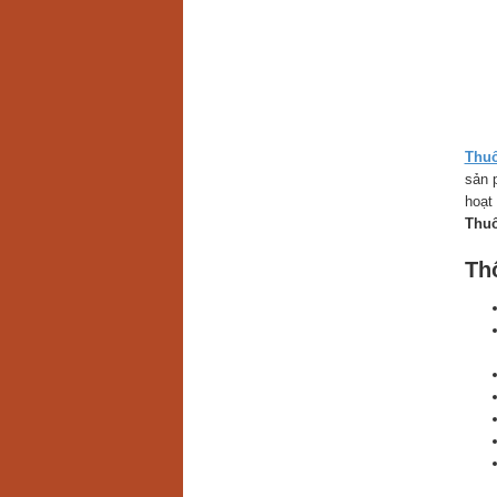
Thu
sản 
hoạt
Thuố
Th