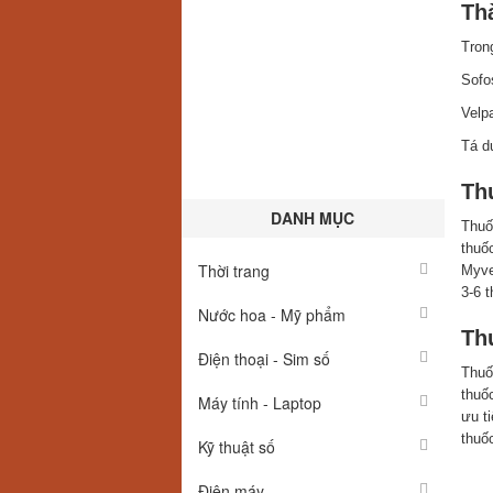
Th
Tron
Sof
Vel
Tá d
Th
DANH MỤC
Thuố
thuố
Thời trang
Myve
3-6 
Nước hoa - Mỹ phẩm
Th
Điện thoại - Sim số
Thuố
thuố
Máy tính - Laptop
ưu ti
thuố
Kỹ thuật số
Điện máy