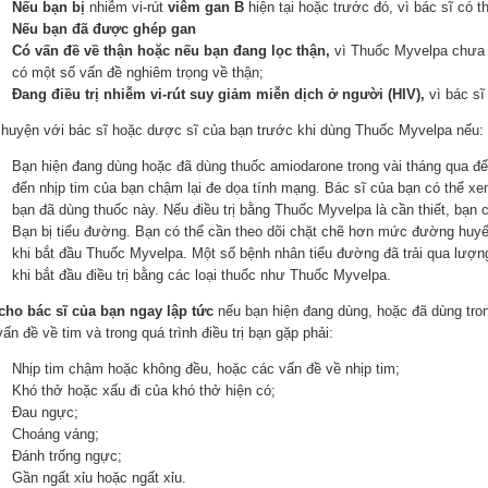
Nếu bạn bị
nhiễm vi-rút
viêm gan B
hiện tại hoặc trước đó, vì bác sĩ có 
Nếu bạn đã được ghép gan
Có vấn đề về thận hoặc nếu bạn đang lọc thận,
vì Thuốc Myvelpa chưa
có một số vấn đề nghiêm trọng về thận;
Đang điều trị nhiễm vi-rút suy giảm miễn dịch ở người (HIV),
vì bác sĩ
chuyện với bác sĩ hoặc dược sĩ của bạn trước khi dùng Thuốc Myvelpa nếu:
Bạn hiện đang dùng hoặc đã dùng thuốc amiodarone trong vài tháng qua để đ
đến nhịp tim của bạn chậm lại đe dọa tính mạng. Bác sĩ của bạn có thể x
bạn đã dùng thuốc này. Nếu điều trị bằng Thuốc Myvelpa là cần thiết, bạn c
Bạn bị tiểu đường. Bạn có thể cần theo dõi chặt chẽ hơn mức đường huyết 
khi bắt đầu Thuốc Myvelpa. Một số bệnh nhân tiểu đường đã trải qua lượ
khi bắt đầu điều trị bằng các loại thuốc như Thuốc Myvelpa.
cho bác sĩ của bạn ngay lập tức
nếu bạn hiện đang dùng, hoặc đã dùng tron
ấn đề về tim và trong quá trình điều trị bạn gặp phải:
Nhịp tim chậm hoặc không đều, hoặc các vấn đề về nhịp tim;
Khó thở hoặc xấu đi của khó thở hiện có;
Đau ngực;
Choáng váng;
Đánh trống ngực;
Gần ngất xỉu hoặc ngất xỉu.