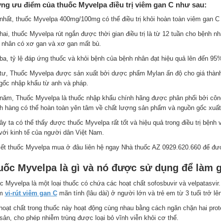
ng ưu điểm của thuốc Myvelpa điều trị viêm gan C như sau:
nhất, thuốc Myvelpa 400mg/100mg có thể điều trị khỏi hoàn toàn viêm gan C 
hai, thuốc Myvelpa rút ngắn được thời gian điều trị là từ 12 tuần cho bệnh 
 nhân có xơ gan và xơ gan mất bù.
ba, tỷ lệ đáp ứng thuốc và khỏi bệnh của bệnh nhân đạt hiệu quả lên đến 95
tư, Thuốc Myvelpa được sản xuất bởi dược phẩm Mylan ấn độ cho giá thành 
gốc nhập khẩu từ anh và pháp.
năm, Thuốc Myvelpa là thuốc nhập khẩu chính hãng được phân phối bởi côn
h hàng có thể hoàn toàn yên tâm về chất lượng sản phẩm và nguồn gốc xuất
ây ta có thể thấy được thuốc Myvelpa rất tốt và hiệu quả trong điều trị bện
với kinh tế của người dân Việt Nam.
iết thuốc Myvelpa mua ở đâu liên hệ ngay Nhà thuốc AZ 0929.620.660 để đư
uốc Myvelpa là gì và nó được sử dụng để làm g
c Myvelpa là một loại thuốc có chứa các hoạt chất sofosbuvir và velpatasvir
ễm
vi-rút viêm gan C
mãn tính (lâu dài) ở người lớn và trẻ em từ 3 tuổi trở lên
hoạt chất trong thuốc này hoạt động cùng nhau bằng cách ngăn chặn hai prote
 sản, cho phép nhiễm trùng được loại bỏ vĩnh viễn khỏi cơ thể.