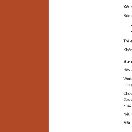
Xét 
Bác 
Trẻ 
Khôn
Sử 
Hãy 
Warf
cần 
Chức
được
khác
Nếu 
Một 