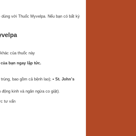
sẽ dùng với Thuốc Myvelpa. Nếu bạn có bất kỳ
yvelpa
o khác của thuốc này
của bạn ngay lập tức.
 trùng, bao gồm cả bệnh lao); •
St. John’s
h động kinh và ngăn ngừa co giật).
ợc tư vấn