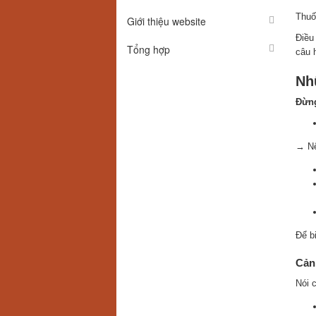
Thuố
Giới thiệu website
Điều
Tổng hợp
câu 
Nh
Đừng
→ Nế
Để b
Cản
Nói 