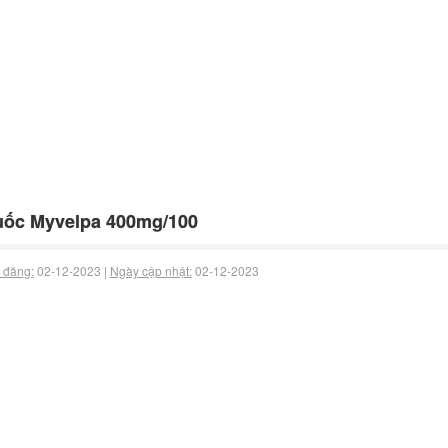
uốc Myvelpa 400mg/100
 đăng:
02-12-2023 |
Ngày cập nhật:
02-12-2023