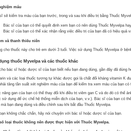
nghiệm máu
sĩ sẽ kiểm tra máu của bạn trước, trong và sau khi điều trị bằng Thuốc Myvel
Bác sĩ của bạn có thể quyết định xem bạn có nên dùng Thuốc Myvelpa hay 
Bác sĩ của bạn có thể xác nhận rằng việc điều trị của bạn đã có hiệu quả v
em và thanh thiếu niên
g cho thuốc này cho trẻ em dưới 3 tuổi. Việc sử dụng Thuốc Myvelpa ở bện
dụng thuốc Myvelpa và các thuốc khác
cho bác sĩ hoặc dược sĩ của bạn biết nếu bạn đang dùng, gần đây đã dùng ho
arin và các loại thuốc tương tự khác được gọi là chất đối kháng vitamin K 
phải tăng tần suất xét nghiệm máu của bạn để kiểm tra xem máu của bạn có th
 năng gan của bạn có thể thay đổi khi điều trị viêm gan C và do đó có thể ản
 sử dụng để ức chế hệ thống miễn dịch của bạn, v.v.). Bác sĩ của bạn có thể 
 mà bạn đang dùng và điều chỉnh sau khi bắt đầu Thuốc Myvelpa.
bạn không chắc chắn, hãy nói chuyện với bác sĩ hoặc dược sĩ của bạn.
số loại thuốc không nên được thực hiện với Thuốc Myvelpa.