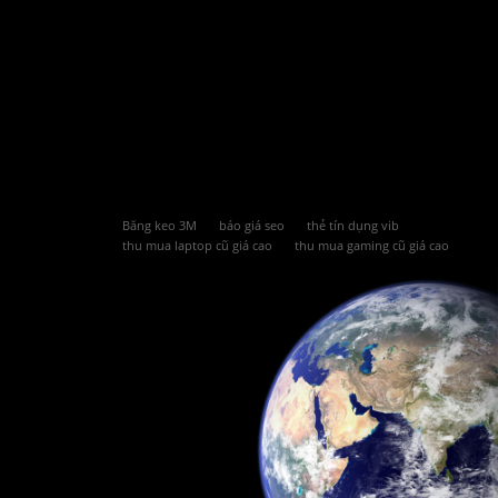
Băng keo 3M
báo giá seo
thẻ tín dụng vib
thu mua laptop cũ giá cao
thu mua gaming cũ giá cao