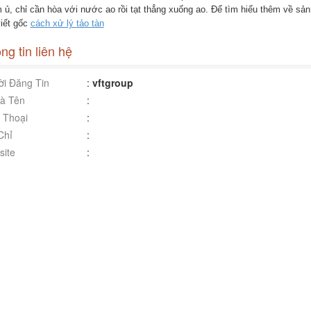
 ủ, chỉ cần hòa với nước ao rồi tạt thẳng xuống ao. Để tìm hiểu thêm về sả
viết gốc
cách xử lý tảo tàn
ng tin liên hệ
i Đăng Tin
:
vftgroup
à Tên
:
 Thoại
:
Chỉ
:
ite
: