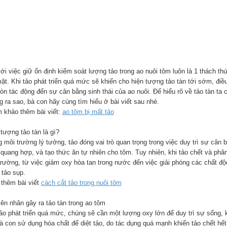
với việc giữ ổn định kiểm soát lượng tảo trong ao nuôi tôm luôn là 1 thách 
mặt. Khi tảo phát triển quá mức sẽ khiến cho hiện tượng tảo tàn tới sớm, đ
òn tác động đến sự cân bằng sinh thái của ao nuôi. Để hiểu rõ về tảo tàn ta 
g ra sao, bà con hãy cùng tìm hiểu ở bài viết sau nhé.
 khảo thêm bài viết:
ao tôm bị mất tảo
tượng tảo tàn là gì?
 môi trường lý tưởng, tảo đóng vai trò quan trọng trong việc duy trì sự cân 
 quang hợp, và tạo thức ăn tự nhiên cho tôm. Tuy nhiên, khi tảo chết và phân
rường, từ việc giảm oxy hòa tan trong nước đến việc giải phóng các chất độc 
 tảo sụp.
thêm bài viết
cách cắt tảo trong nuôi tôm
ên nhân gây ra tảo tàn trong ao tôm
tảo phát triển quá mức, chúng sẽ cần một lượng oxy lớn để duy trì sự sống, k
bà con sử dụng hóa chất để diệt tảo, do tác dụng quá mạnh khiến tảo chết hế