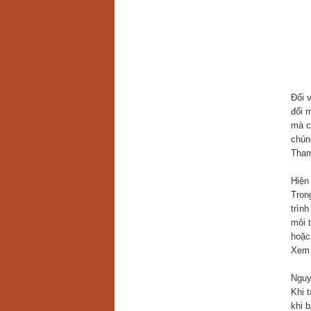
Đối 
đối 
mà c
chún
Tham
Hiện 
Trong
trình
môi t
hoặc
Xem 
Nguy
Khi 
khi 