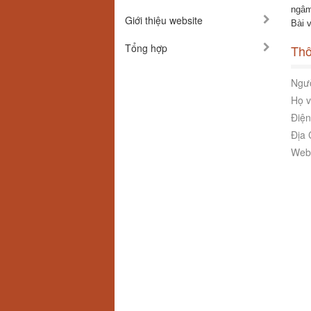
ngâm
Giới thiệu website
Bài 
Tổng hợp
Thô
Ngườ
Họ v
Điện
Địa 
Webs