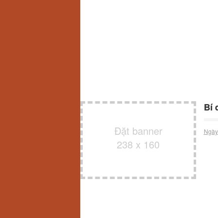
Bí 
Đặt banner
Ngày
238 x 160