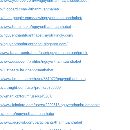
s://www.youtube.com/@nguyenthanhtuanthabet/about
s://flipboard.com/@thanhtuanthabet/
s://sites.google.com/view/nguyenthanhtuanthabet/
s://www.tumblr.com/nguyenthanhtuanthabet
s://nguyenthanhtuanthabet.mystrikingly.com/
s://nguyenthanhtuanthabet.blogspot.com/
//www.fanart-central.net/user/nguyenthanhtuan/profile
s://www.quia.com/profiles/nguyenthanhtuanthabet
://justpaste.it/u/thanhtuanthabet
s://www.fimfiction.net/user/681972/nguyenthanhtuan
://artmight.com/user/profile/3733889
s://wmart.kz/forum/user/145267/
s://www.joindota.com/users/2229315-nguyenthanhtuanthabet
s://solo.to/nguyenthanhtuanthabe
s://www.aicrowd.com/participants/thanhtuanthabet