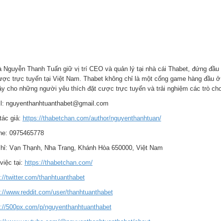
là Nguyễn Thanh Tuấn giữ vị trí CEO và quản lý tại nhà cái Thabet, đứng đầu
ược trực tuyến tại Việt Nam. Thabet không chỉ là một cổng game hàng đầu ở 
cậy cho những người yêu thích đặt cược trực tuyến và trải nghiệm các trò ch
l: nguyenthanhtuanthabet@gmail.com
tác giả:
https://thabetchan.com/author/nguyenthanhtuan/
ine: 0975465778
chỉ: Vạn Thạnh, Nha Trang, Khánh Hòa 650000, Việt Nam
việc tại:
https://thabetchan.com/
://twitter.com/thanhtuanthabet
s://www.reddit.com/user/thanhtuanthabet
s://500px.com/p/nguyenthanhtuanthabet