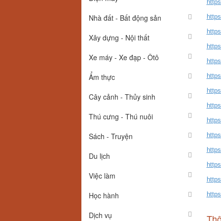
http
Nhà đất - Bất động sản
http
http
Xây dựng - Nội thất
http
Xe máy - Xe đạp - Ôtô
https
Ẩm thực
https
http
Cây cảnh - Thủy sinh
http
Thú cưng - Thú nuôi
http
Sách - Truyện
http
http
Du lịch
http
Việc làm
http
Học hành
http
Dịch vụ
Thô