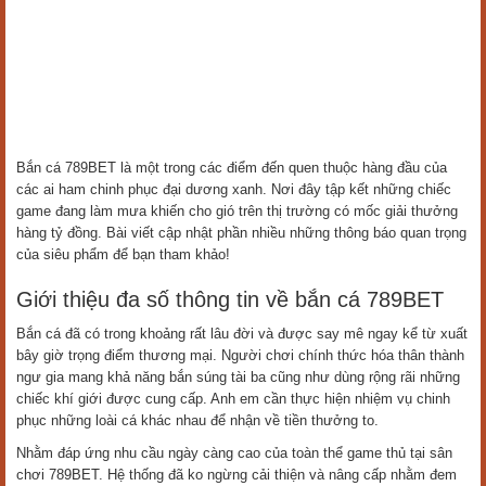
Bắn cá 789BET là một trong các điểm đến quen thuộc hàng đầu của
các ai ham chinh phục đại dương xanh. Nơi đây tập kết những chiếc
game đang làm mưa khiến cho gió trên thị trường có mốc giải thưởng
hàng tỷ đồng. Bài viết cập nhật phần nhiều những thông báo quan trọng
của siêu phẩm để bạn tham khảo!
Giới thiệu đa số thông tin về bắn cá 789BET
Bắn cá đã có trong khoảng rất lâu đời và được say mê ngay kể từ xuất
bây giờ trọng điểm thương mại. Người chơi chính thức hóa thân thành
ngư gia mang khả năng bắn súng tài ba cũng như dùng rộng rãi những
chiếc khí giới được cung cấp. Anh em cần thực hiện nhiệm vụ chinh
phục những loài cá khác nhau để nhận về tiền thưởng to.
Nhằm đáp ứng nhu cầu ngày càng cao của toàn thể game thủ tại sân
chơi 789BET. Hệ thống đã ko ngừng cải thiện và nâng cấp nhằm đem