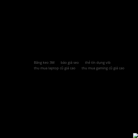
Băng keo 3M
báo giá seo
thẻ tín dụng vib
thu mua laptop cũ giá cao
thu mua gaming cũ giá cao