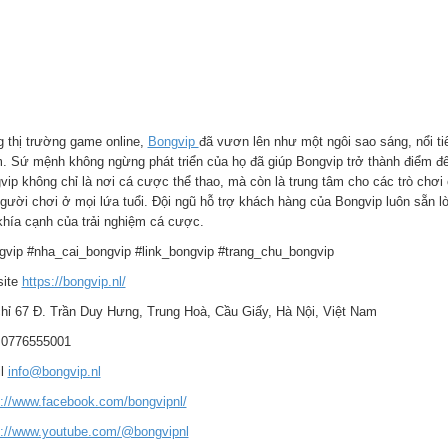
g thị trường game online,
Bongvip
đã vươn lên như một ngôi sao sáng, nổi t
. Sứ mệnh không ngừng phát triển của họ đã giúp Bongvip trở thành điểm đến
vip không chỉ là nơi cá cược thể thao, mà còn là trung tâm cho các trò chơi
người chơi ở mọi lứa tuổi. Đội ngũ hỗ trợ khách hàng của Bongvip luôn sẵn 
khía cạnh của trải nghiệm cá cược.
gvip #nha_cai_bongvip #link_bongvip #trang_chu_bongvip
ite
https://bongvip.nl/
chỉ 67 Đ. Trần Duy Hưng, Trung Hoà, Cầu Giấy, Hà Nội, Việt Nam
0776555001
il
info@bongvip.nl
s://www.facebook.com/bongvipnl/
s://www.youtube.com/@bongvipnl