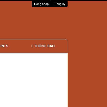
Đăng nhập
Đăng ký
INTS
THÔNG BÁO