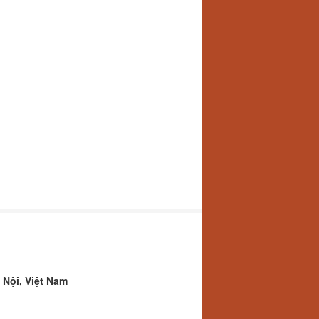
 Nội, Việt Nam