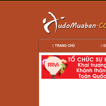
TRANG CHỦ
D