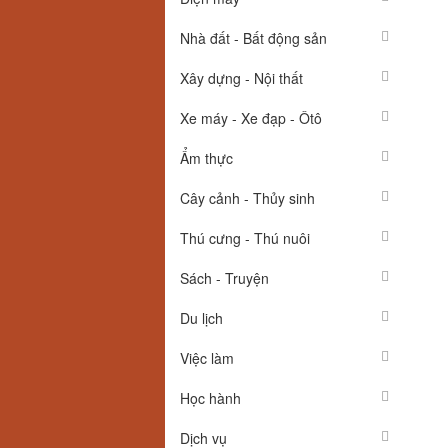
Nhà đất - Bất động sản
Xây dựng - Nội thất
Xe máy - Xe đạp - Ôtô
Ẩm thực
Cây cảnh - Thủy sinh
Thú cưng - Thú nuôi
Sách - Truyện
Du lịch
Việc làm
Học hành
Dịch vụ