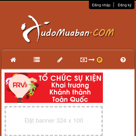
Đăng nhập
Đăng ký
Đặt banner 324 x 100