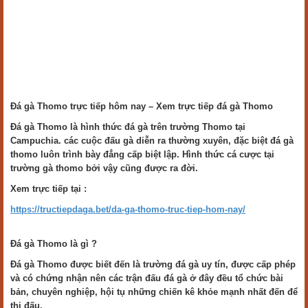
Đá gà Thomo trực tiếp hôm nay – Xem trực tiếp đá gà Thomo
Đá gà Thomo là hình thức đá gà trên trường Thomo tại
Campuchia. các cuộc đấu gà diễn ra thường xuyên, đặc biệt đá gà
thomo luôn trình bày đẳng cấp biệt lập. Hình thức cá cược tại
trường gà thomo bởi vậy cũng được ra đời.
Xem trực tiếp tại :
https://tructiepdaga.bet/da-ga-thomo-truc-tiep-hom-nay/
Đá gà Thomo là gì ?
Đá gà Thomo được biết đến là trường đá gà uy tín, được cấp phép
và có chứng nhận nên các trận đấu đá gà ở đây đều tổ chức bài
bản, chuyên nghiệp, hội tụ những chiến kê khỏe mạnh nhất đến để
thi đấu.