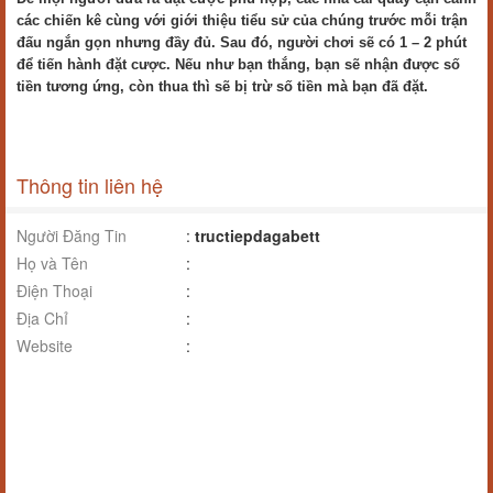
các chiến kê cùng với giới thiệu tiểu sử của chúng trước mỗi trận
đấu ngắn gọn nhưng đầy đủ. Sau đó, người chơi sẽ có 1 – 2 phút
để tiến hành đặt cược. Nếu như bạn thắng, bạn sẽ nhận được số
tiền tương ứng, còn thua thì sẽ bị trừ số tiền mà bạn đã đặt.
Thông tin liên hệ
Người Đăng Tin
:
tructiepdagabett
Họ và Tên
:
Điện Thoại
:
Địa Chỉ
:
Website
: