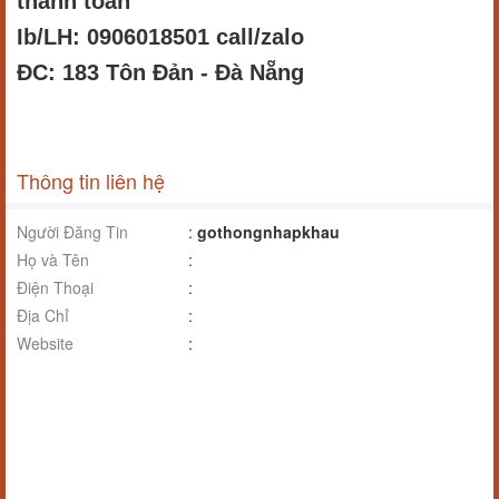
thanh toán
Ib/LH: 0906018501 call/zalo
ĐC: 183 Tôn Đản - Đà Nẵng
Thông tin liên hệ
Người Đăng Tin
:
gothongnhapkhau
Họ và Tên
:
Điện Thoại
:
Địa Chỉ
:
Website
: