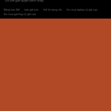
Cơ chế giải quyết tranh chấp
Băng keo 3M
báo giá seo
thẻ tín dụng vib
thu mua laptop cũ giá cao
thu mua gaming cũ giá cao