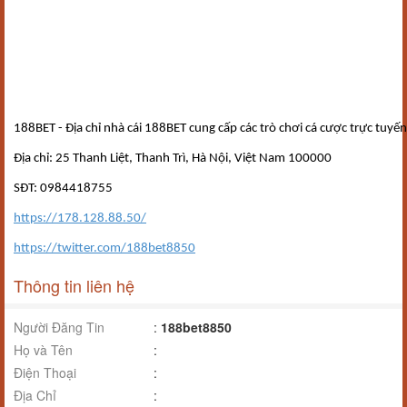
188BET - Địa chỉ nhà cái 188BET cung cấp các trò chơi cá cược trực tu
Địa chỉ: 25 Thanh Liệt, Thanh Trì, Hà Nội, Việt Nam 100000
SĐT: 0984418755
https://178.128.88.50/
https://twitter.com/188bet8850
Thông tin liên hệ
Người Đăng Tin
:
188bet8850
Họ và Tên
:
Điện Thoại
:
Địa Chỉ
: