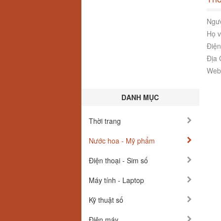
Ngườ
Họ v
Điện
Địa 
Webs
DANH MỤC
Thời trang
Nước hoa - Mỹ phẩm
Điện thoại - Sim số
Máy tính - Laptop
Kỹ thuật số
Điện máy