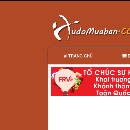
TRANG CHỦ