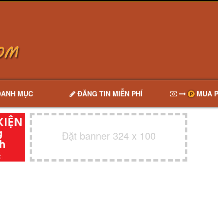
DANH MỤC
ĐĂNG TIN MIỄN PHÍ
MUA P
Đặt banner 324 x 100