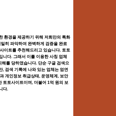
한 환경을 제공하기 위해 저희만의 특화
세밀히 파악하여 완벽하게 검증을 완료
토사이트를 추천해드리고 있습니다. 토토
니다. 그래서 이를 이용한 사칭 업체
피해를 당하였습니다. 단순 구글 검색으
, 검색 기록에 나와 있는 업체는 엄연
 개인정보 취급상태, 운영체계, 보안
한 토토사이트이며, 더불어 1억 원의 보
니다.