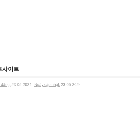
토사이트
 đăng:
23-05-2024 |
Ngày cập nhật:
23-05-2024