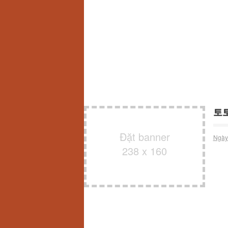
토
Đặt banner
Ngày
238 x 160