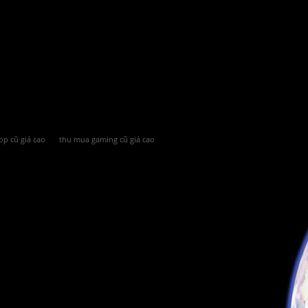
op cũ giá cao
thu mua gaming cũ giá cao