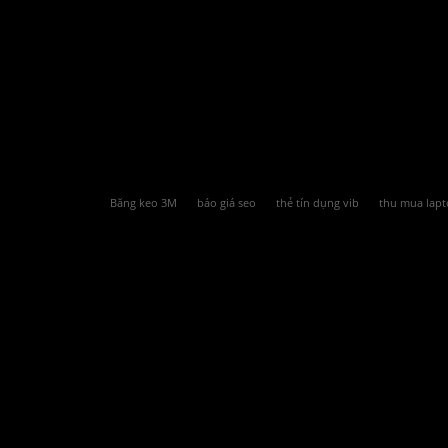
Băng keo 3M
báo giá seo
thẻ tín dụng vib
thu mua lapt