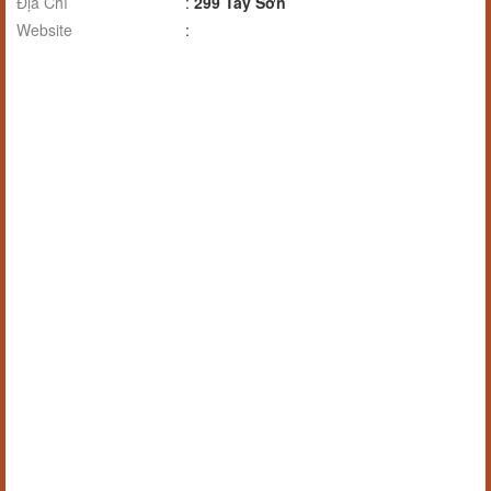
Địa Chỉ
:
299 Tây Sơn
Website
: