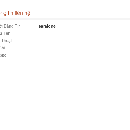
ng tin liên hệ
i Đăng Tin
:
sarajone
à Tên
:
 Thoại
:
Chỉ
:
ite
: