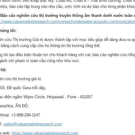
h dưới nước trên khắp Bắc Mỹ, Châu Âu, Châu Á - Thái Bình Dương, Châu M
nữa, báo cáo tập trung vào nhu cầu, ước tính và dự báo cho từng phân khúc 
Báo cáo nghiên cứu thị trường truyền thông âm thanh dưới nước toàn c
s://www.valuemarketresearch.com/contact/underwater-acoustic-communicatio
húng tôi:
ên cứu Thị trường Giá trị được thành lập với mục tiêu giúp dễ dàng đưa ra q
 bằng cách cung cấp cho họ thông tin thị trường tổng thể.
g tôi tạo điều kiện thuận lợi cho khách hàng với các báo cáo nghiên cứu tổ
gành với phạm vi toàn cầu cũng như khu vực.
 hệ:
n cứu thị trường giá trị
03, Đế quốc Gera trỗi dậy,
àu điện ngầm Wipro Circle, Hinjawadi , Pune - 411057
rashtra, ẤN ĐỘ.
 thoại: +1-888-294-1147
l:
sales@valuemarketresearch.com
g web:
https://www.valuemarketresearch.com