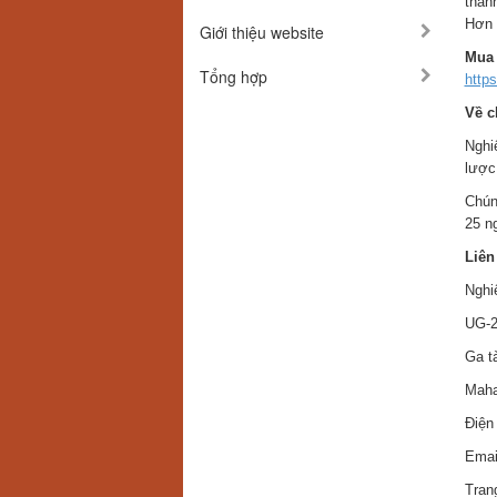
than
Hơn 
Giới thiệu website
Mua 
Tổng hợp
http
Về c
Nghi
lược
Chún
25 n
Liên
Nghiê
UG-2
Ga t
Maha
Điện
Emai
Tran