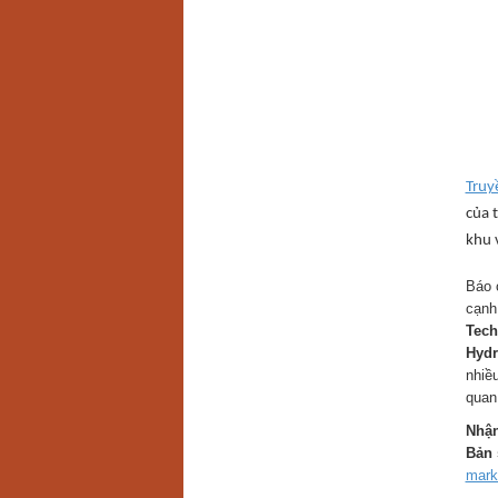
Truy
của 
khu 
Báo 
cạnh
Tech
Hydr
nhiề
quan
Nhận
Bản 
mark