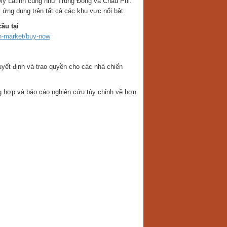
ỹ Latinh cũng như Trung Đông và Châu Phi.
ứng dụng trên tất cả các khu vực nổi bật.
ầu tại
n-market/buy-now
uyết định và trao quyền cho các nhà chiến
ng hợp và báo cáo nghiên cứu tùy chỉnh về hơn