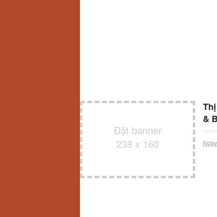
Thị
& B
Đặt banner
238 x 160
Ngày