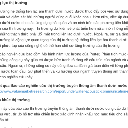
 lực thị trường
trường hệ thống liên lạc âm thanh dưới nước được thúc đẩy bởi việc sử dụn
mật và giám sát bởi những người dùng cuối khác nhau. Hơn nữa, việc áp dụng
h dưới nước cho các ứng dụng hải quân và an ninh trên các phương tiện khô
h của thị trường này. Thị trường dự kiến sẽ phát triển hơn nữa nhờ những nỗ 
những thách thức phải đối mặt trong liên lạc dưới nước. Ngoài ra, sự gia tă
rường là động lực quan trọng của thị trường hệ thống liên lạc âm thanh dưới n
ộ phức tạp của công nghệ có thể hạn chế sự tăng trưởng của thị trường.
cáo nghiên cứu bao gồm Mô hình năm lực lượng của Porter, Phân tích mức độ
 Những công cụ này giúp có được bức tranh rõ ràng về cấu trúc của ngành và
 cầu. Ngoài ra, những công cụ này cũng đưa ra đánh giá toàn diện về từng ph
 nước toàn cầu. Sự phát triển và xu hướng của ngành truyền thông âm than
 cho nghiên cứu này.
t qua Báo cáo nghiên cứu thị trường truyền thông âm thanh dưới nước to
s://www.valuemarketresearch.com/report/underwater-acoustic-communication-
 khúc thị trường
 này của báo cáo thị trường truyền thông âm thanh dưới nước cung cấp dữ li
hu vực, từ đó hỗ trợ nhà chiến lược xác định nhân khẩu học mục tiêu cho s
ắp tới.