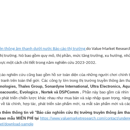
ền thông âm thanh dưới nước
Báo cáo
thị trường
do Value Market Research
thị trường. Nó bao gồm quy mô, thị phần, mức tăng trưởng, xu hướng, nhữ
vực một cách chi tiết trong năm nghiên cứu 2023-2032.
cáo nghiên cứu cũng bao gồm hồ sơ toàn diện của những người chơi chính trê
 tranh trên toàn thế giới. Các công ty lớn trong thị trường truyền thông âm
nologies, Thales Group, Sonardyne International, Ultra Electronics, Aqua
oacoustic, Evologics , Nortek và DSPComm .
Phần này bao gồm cái nhìn 
u phát triển chiến lược khác nhau như mua bán và sáp nhập quan trọng, năng l
 về tài chính, hợp tác, phát triển sản phẩm mới, ra mắt sản phẩm mới và các 
 thêm thông tin về "Báo cáo nghiên cứu thị trường truyền thông âm th
sao mẫu MIỄN PHÍ tại
https://www.valuemarketresearch.com/contact/underw
et/download-sample