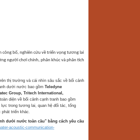
 công bố, nghiên cứu về triển vọng tương lai
ng người chơi chính, phân khúc và phân tích
n thị trường và cái nhìn sâu sắc về bối cảnh
 thanh dưới nước bao gồm
Teledyne
tec Group, Tritech International,
toàn diện về bối cảnh cạnh tranh bao gồm
ực trong tương lai, quan hệ đối tác, tổng
phát triển khác.
anh dưới nước toàn cầu" bằng cách yêu cầu
ater-acoustic-communication-