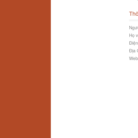
Thô
Ngườ
Họ v
Điện
Địa 
Webs