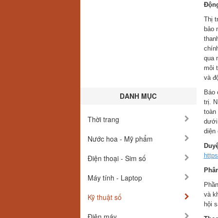
Động
Thị 
bảo 
than
chín
qua 
môi t
và đ
Báo 
DANH MỤC
trị.
toàn
Thời trang
dưới
diện
Nước hoa - Mỹ phẩm
Duyệ
http
Điện thoại - Sim số
Phân
Máy tính - Laptop
Phần
và k
Kỹ thuật số
hội s
Điện máy