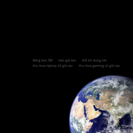
Băng keo 3M
báo giá seo
thẻ tín dụng vib
thu mua laptop cũ giá cao
thu mua gaming cũ giá cao