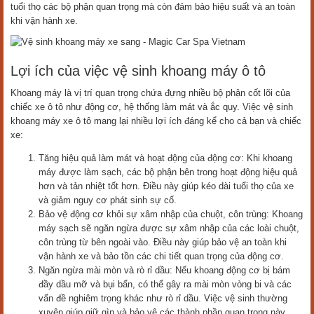
tuổi thọ các bộ phận quan trọng mà còn đảm bảo hiệu suất và an toàn
khi vận hành xe.
Lợi ích của việc vệ sinh khoang máy ô tô
Khoang máy là vị trí quan trọng chứa đựng nhiều bộ phận cốt lõi của
chiếc xe ô tô như động cơ, hệ thống làm mát và ắc quy. Việc vệ sinh
khoang máy xe ô tô mang lại nhiều lợi ích đáng kể cho cả bạn và chiếc
xe:
Tăng hiệu quả làm mát và hoạt động của động cơ: Khi khoang
máy được làm sạch, các bộ phận bên trong hoạt động hiệu quả
hơn và tản nhiệt tốt hơn. Điều này giúp kéo dài tuổi thọ của xe
và giảm nguy cơ phát sinh sự cố.
Bảo vệ động cơ khỏi sự xâm nhập của chuột, côn trùng: Khoang
máy sạch sẽ ngăn ngừa được sự xâm nhập của các loài chuột,
côn trùng từ bên ngoài vào. Điều này giúp bảo vệ an toàn khi
vận hành xe và bảo tồn các chi tiết quan trọng của động cơ.
Ngăn ngừa mài mòn và rò rỉ dầu: Nếu khoang động cơ bị bám
đầy dầu mỡ và bụi bẩn, có thể gây ra mài mòn vòng bi và các
vấn đề nghiêm trọng khác như rò rỉ dầu. Việc vệ sinh thường
xuyên giúp giữ gìn và bảo vệ các thành phần quan trọng này.