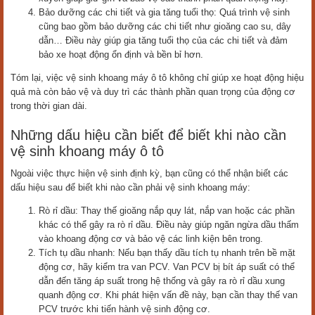
Bảo dưỡng các chi tiết và gia tăng tuổi thọ: Quá trình vệ sinh
cũng bao gồm bảo dưỡng các chi tiết như gioăng cao su, dây
dẫn… Điều này giúp gia tăng tuổi thọ của các chi tiết và đảm
bảo xe hoạt động ổn định và bền bỉ hơn.
Tóm lại, việc vệ sinh khoang máy ô tô không chỉ giúp xe hoạt động hiệu
quả mà còn bảo vệ và duy trì các thành phần quan trọng của động cơ
trong thời gian dài.
Những dấu hiệu cần biết để biết khi nào cần
vệ sinh khoang máy ô tô
Ngoài việc thực hiện vệ sinh định kỳ, bạn cũng có thể nhận biết các
dấu hiệu sau để biết khi nào cần phải vệ sinh khoang máy:
Rò rỉ dầu: Thay thế gioăng nắp quy lát, nắp van hoặc các phần
khác có thể gây ra rò rỉ dầu. Điều này giúp ngăn ngừa dầu thấm
vào khoang động cơ và bảo vệ các linh kiện bên trong.
Tích tụ dầu nhanh: Nếu bạn thấy dầu tích tụ nhanh trên bề mặt
động cơ, hãy kiểm tra van PCV. Van PCV bị bít áp suất có thể
dẫn đến tăng áp suất trong hệ thống và gây ra rò rỉ dầu xung
quanh động cơ. Khi phát hiện vấn đề này, bạn cần thay thế van
PCV trước khi tiến hành vệ sinh động cơ.