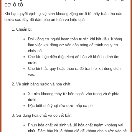
cơ ô tô
Khi bạn quyết định tự vệ sinh khoang động cơ ô tô, hãy tuân thủ các
bước sau đây để đảm bảo an toàn và hiệu quả:
Chuẩn bị:
Đợi động cơ nguội hoàn toàn trước khi bắt đầu. Không
làm việc khi động cơ vẫn còn nóng để tránh nguy cơ
cháy nổ.
Che kín hộp điện (hộp đen) để bảo vệ khỏi bị dính ẩm
nước.
Che bình ắc-quy hoặc tháo ra để tránh bị xịt dung dịch
vào.
Vệ sinh bằng nước và hóa chất:
Xịt rửa khoang máy từ bên ngoài vào trong và ở phía
dưới.
Đặc biệt chú ý xịt rửa dưới nắp ca pô.
Sử dụng hóa chất và cọ vết bẩn:
Phun hóa chất vệ sinh và để hóa chất ngấm khoảng vài
phút. Đảm bảo bịt lỗ thông gió để không cho nước vào hệ