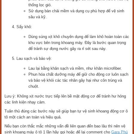
thống lọc gió.
Sử dụng bàn chải mềm và dụng cụ phù hợp để vệ sinh
sâu và kỹ.
Sấy khô:
Dùng súng xịt khô chuyên dụng để làm khô hoàn toàn các
khu vực bên trong khoang máy. Đây là bước quan trọng
để tránh sự đọng nước gây ra rỉ sét sau này.
Lau sạch và bảo vệ:
Lau lại bằng khăn sạch và mềm, như khăn microfiber.
Phun hóa chất dưỡng máy để giữ cho động cơ luôn sạch
và bảo vệ khỏi các tác nhân gây hại như côn trùng và
chuột.
Lưu ý: Không xịt nước trực tiếp lên bề mặt động cơ để tránh hư hỏng
các linh kiện nhạy cảm.
Tuân thủ đúng các bước này sẽ giúp bạn tự vệ sinh khoang động cơ ô
tô một cách an toàn và hiệu quả.
Nếu bạn còn thắc mắc những vấn đề liên quan đến bao lâu thì nên vệ
sinh khoang máy ô tô 1 lần hãy gọi hoặc để lại comment cho
Gara Phú