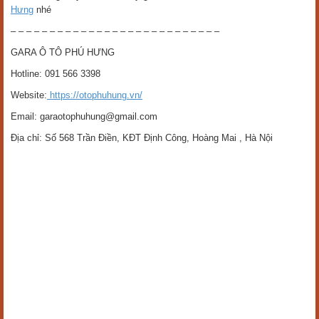
Hưng
nhé
– – – – – – – – – – – – – – – – – – – – – – – – – – –
GARA Ô TÔ PHÚ HƯNG
Hotline: 091 566 3398
Website:
https://otophuhung.vn/
Email: garaotophuhung@gmail.com
Địa chỉ: Số 568 Trần Điền, KĐT Định Công, Hoàng Mai , Hà Nội