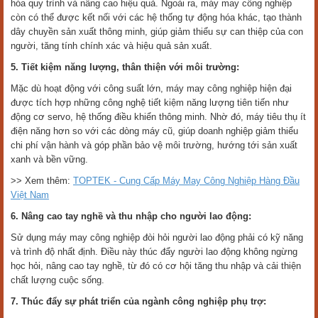
hóa quy trình và nâng cao hiệu quả. Ngoài ra, máy may công nghiệp
còn có thể được kết nối với các hệ thống tự động hóa khác, tạo thành
dây chuyền sản xuất thông minh, giúp giảm thiểu sự can thiệp của con
người, tăng tính chính xác và hiệu quả sản xuất.
5. Tiết kiệm năng lượng, thân thiện với môi trường:
Mặc dù hoạt động với công suất lớn, máy may công nghiệp hiện đại
được tích hợp những công nghệ tiết kiệm năng lượng tiên tiến như
động cơ servo, hệ thống điều khiển thông minh. Nhờ đó, máy tiêu thụ ít
điện năng hơn so với các dòng máy cũ, giúp doanh nghiệp giảm thiểu
chi phí vận hành và góp phần bảo vệ môi trường, hướng tới sản xuất
xanh và bền vững.
>> Xem thêm:
TOPTEK - Cung Cấp Máy May Công Nghiệp Hàng Đầu
Việt Nam
6. Nâng cao tay nghề và thu nhập cho người lao động:
Sử dụng máy may công nghiệp đòi hỏi người lao động phải có kỹ năng
và trình độ nhất định. Điều này thúc đẩy người lao động không ngừng
học hỏi, nâng cao tay nghề, từ đó có cơ hội tăng thu nhập và cải thiện
chất lượng cuộc sống.
7. Thúc đẩy sự phát triển của ngành công nghiệp phụ trợ: