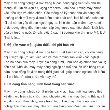
Máy may công nghiệp được trang bị các công nghệ tiên tiến như hệ
thống điều khiển điện tử, động cơ servo, đảm bảo đường may chính
xác, đều đẹp và chắc chắn. Các thông số kỹ thuật như độ căng chỉ,
khoảng cách mũi may được kiểm soát chặt chẽ, loại bỏ hoàn toàn các
lỗi sai sót do yếu tố con người gây ra. Nhờ đó, sản phẩm may ra có
chất lượng đồng đều, tinh xảo, đáp ứng được các tiêu chuẩn khắt khe
của thị trường quốc tế, đặc biệt là các thị trường khó tính như Mỹ, EU,
Nhật Bản...
3. Độ bền vượt trội, giảm thiểu chi phí bảo trì:
Máy may công nghiệp được chế tạo từ vật liệu cao cấp, có khả năng
chịu được áp lực làm việc lớn và môi trường sản xuất khắc nghiệt.
Các bộ phận của máy được gia công tỉ mỉ, đảm bảo độ chính xác và độ
bền cao. Nhờ đó, máy may công nghiệp có tuổi thọ lên đến hàng chục
năm, hoạt động ổn định trong thời gian dài, giúp doanh nghiệp tiết kiệm
chi phí bảo trì, sửa chữa và thay thế.
4. Đa dạng tính năng, linh hoạt trong sản xuất:
Máy may công nghiệp có rất nhiều loại khác nhau, mỗi loại được thiết
kế để thực hiện các chức năng chuyên biệt như may đường thẳng, vắt
sổ, đính cúc, thùa khuy, may trang trí,... Điều này cho phép doanh
nghiệp lựa chọn loại máy phù hợp với từng công đoạn sản xuất, tối ưu