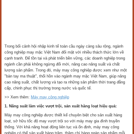
Trong bối cảnh hội nhập kinh tế toàn cầu ngày càng sâu rộng, ngành
công nghiệp may mặc Việt Nam đối mặt với nhiều thách thức lớn về
cạnh tranh. Để tồn tại và phát triển bền vững, các doanh nghiệp trong
ngành cần phải không ngừng đổi mới, nâng cao năng suất và chất
lượng sản phẩm. Trong đó, máy may công nghiệp được xem như một
"bàn tay ma thuật", thổi hồn vào ngành may mặc Việt Nam, giúp nâng
cao năng suất, chất lượng và tạo ra những sản phẩm thời trang đẳng
cấp, chinh phục thị trường trong nước và quốc tế.
>> Xem thêm:
Máy may công nghiệp
1. Năng suất làm việc vượt trội, sản xuất hàng loạt hiệu quả:
Máy may công nghiệp được thiết kế chuyên biệt cho sản xuất hàng
loạt, sở hữu tốc độ may vượt trội so với máy may gia đình truyền
thống. Với khả năng hoạt động liên tục và ổn định, máy may công
nghiệp có thể sản xuất hàng trăm, thậm chí hàng ngàn sản phẩm mỗi