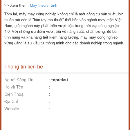
mỹ:
Máy may công nghiệp không chỉ giúp doanh nghiệp sản xuất hàng loạt
với số lượng lớn mà còn đảm bảo chất lượng sản phẩm đồng đều, tinh
xảo. Nhờ đó, các doanh nghiệp may mặc Việt Nam có thể tạo ra các
sản phẩm may mặc chất lượng cao, mang tính thẩm mỹ, đáp ứng nhu
cầu ngày càng cao của thị trường trong nước và quốc tế.
9. Đa dạng hóa sản phẩm, đáp ứng xu hướng thời trang:
Với khả năng tùy chỉnh và kết hợp các loại máy may công nghiệp khác
nhau, doanh nghiệp có thể sản xuất ra nhiều loại sản phẩm may mặc
khác nhau, từ quần áo, giày dép, túi xách đến các sản phẩm may mặc
chuyên dụng như đồng phục, đồ bảo hộ lao động,... Điều này giúp
doanh nghiệp đáp ứng được nhu cầu đa dạng của thị trường và bắt kịp
xu hướng thời trang mới nhất.
>> Xem thêm:
Máy thêu vi tính
Tóm lại, máy may công nghiệp không chỉ là một công cụ sản xuất đơn
thuần mà còn là "bàn tay ma thuật" thổi hồn vào ngành may mặc Việt
Nam, giúp ngành này phát triển vượt bậc trong thời đại công nghiệp
4.0. Với những ưu điểm vượt trội về năng suất, chất lượng, độ bền,
tính năng và khả năng tiết kiệm năng lượng, máy may công nghiệp
xứng đáng là sự đầu tư thông minh cho các doanh nghiệp trong ngành.