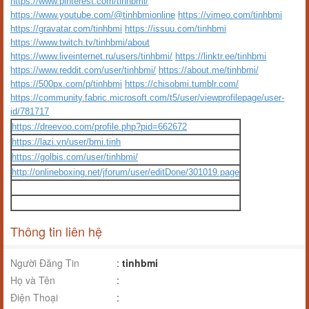
https://www.pinterest.com/tinhbmi/
https://www.youtube.com/@tinhbmionline
https://vimeo.com/tinhbmi
https://gravatar.com/tinhbmi
https://issuu.com/tinhbmi
https://www.twitch.tv/tinhbmi/about
https://www.liveinternet.ru/users/tinhbmi/
https://linktr.ee/tinhbmi
https://www.reddit.com/user/tinhbmi/
https://about.me/tinhbmi/
https://500px.com/p/tinhbmi
https://chisobmi.tumblr.com/
https://community.fabric.microsoft.com/t5/user/viewprofilepage/user-
id/781717
https://dreevoo.com/profile.php?pid=662672
https://lazi.vn/user/bmi.tinh
https://golbis.com/user/tinhbmi/
http://onlineboxing.net/jforum/user/editDone/301019.page
Thông tin liên hệ
Người Đăng Tin
:
tinhbmi
Họ và Tên
:
Điện Thoại
: