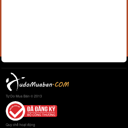
Tự Do Mua Bán © 2013
Quy chế hoạt động