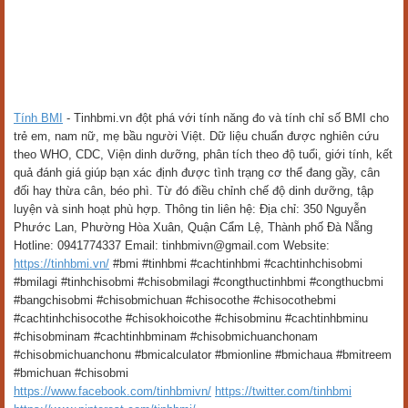
Tính BMI
- Tinhbmi.vn đột phá với tính năng đo và tính chỉ số BMI cho
trẻ em, nam nữ, mẹ bầu người Việt. Dữ liệu chuẩn được nghiên cứu
theo WHO, CDC, Viện dinh dưỡng, phân tích theo độ tuổi, giới tính, kết
quả đánh giá giúp bạn xác định được tình trạng cơ thể đang gầy, cân
đối hay thừa cân, béo phì. Từ đó điều chỉnh chế độ dinh dưỡng, tập
luyện và sinh hoạt phù hợp. Thông tin liên hệ: Địa chỉ: 350 Nguyễn
Phước Lan, Phường Hòa Xuân, Quận Cẩm Lệ, Thành phố Đà Nẵng
Hotline: 0941774337 Email: tinhbmivn@gmail.com Website:
https://tinhbmi.vn/
#bmi #tinhbmi #cachtinhbmi #cachtinhchisobmi
#bmilagi #tinhchisobmi #chisobmilagi #congthuctinhbmi #congthucbmi
#bangchisobmi #chisobmichuan #chisocothe #chisocothebmi
#cachtinhchisocothe #chisokhoicothe #chisobminu #cachtinhbminu
#chisobminam #cachtinhbminam #chisobmichuanchonam
#chisobmichuanchonu #bmicalculator #bmionline #bmichaua #bmitreem
#bmichuan #chisobmi
https://www.facebook.com/tinhbmivn/
https://twitter.com/tinhbmi