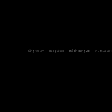
Băng keo 3M
báo giá seo
thẻ tín dụng vib
thu mua lapt