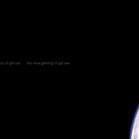
op cũ giá cao
thu mua gaming cũ giá cao