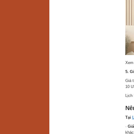
Xem 
5. G
Giá 
10 U
Lịch 
Nê
Tại
·
Giá
khác