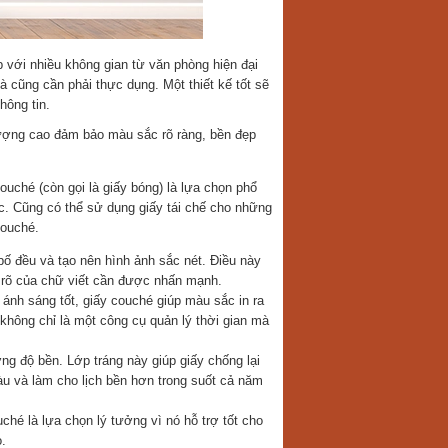
p với nhiều không gian từ văn phòng hiện đại
 cũng cần phải thực dụng. Một thiết kế tốt sẽ
hông tin.
lượng cao đảm bảo màu sắc rõ ràng, bền đẹp
ouché (còn gọi là giấy bóng) là lựa chọn phổ
ực. Cũng có thể sử dụng giấy tái chế cho những
couché.
ố đều và tạo nên hình ảnh sắc nét. Điều này
độ rõ của chữ viết cần được nhấn mạnh.
 ánh sáng tốt, giấy couché giúp màu sắc in ra
không chỉ là một công cụ quản lý thời gian mà
 độ bền. Lớp tráng này giúp giấy chống lại
u và làm cho lịch bền hơn trong suốt cả năm
uché là lựa chọn lý tưởng vì nó hỗ trợ tốt cho
.