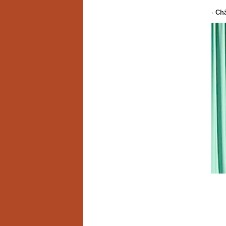
·
Chấ