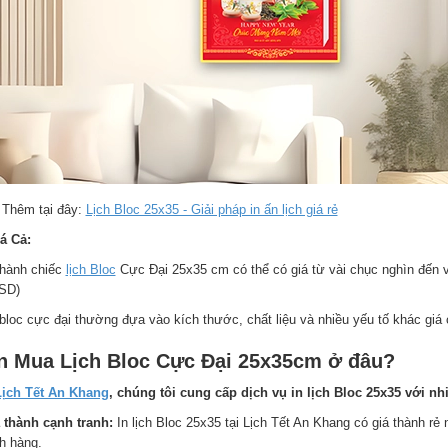
Thêm tại đây:
Lịch Bloc 25x35 - Giải pháp in ấn lịch giá rẻ
iá Cả:
thành chiếc
lịch Bloc
Cực Đại 25x35 cm có thể có giá từ vài chục nghìn đến v
SD)
bloc cực đại thường đựa vào kích thước, chất liệu và nhiều yếu tố khác giá c
n Mua Lịch Bloc Cực Đại 25x35cm ở đâu?
Lịch Tết An Khang
, chúng tôi cung cấp dịch vụ in lịch Bloc 25x35 với nh
 thành cạnh tranh:
In lịch Bloc 25x35 tại Lịch Tết An Khang có giá thành rẻ
h hàng.