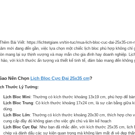
hêm Bài Viết: https://lichtetgiare.vn/tin-tuc/mua-lich-bloc-cuc-dai-25x35-cm
năm mới đang đến gần, việc lựa chọn một chiếc lịch bloc phù hợp không chỉ
òn mang lại sự thịnh vượng và may mắn cho gia đình hay doanh nghiệp. Lịc
 hảo, với kích thước ấn tượng và thiết kế tinh tế, đảm bảo mang đến không 
 Sao Nên Chọn
Lịch Bloc Cực Đại 25x35 cm
?
ích Thước Lý Tưởng:
Lịch Bloc Mini
: Thường có kích thước khoảng 13x19 cm, phù hợp để bàn 
Lịch Bloc Trung
: Có kích thước khoảng 17x24 cm, là sự cân bằng giữa k
dùng.
Lịch Bloc Lớn
: Thường có kích thước khoảng 20x30 cm, thích hợp cho v
cung cấp đầy đủ không gian cho việc ghi chú và lên kế hoạch
Lịch Bloc Cực Đại
: Như bạn đã nhắc đến, với kích thước 25x35 cm, lịch 
chép và đánh dấu các sự kiện quan trọng mà không làm mất đi vẻ đẹp thẩ