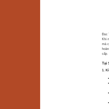
Đọc T
Khi 
mà c
hoàn
cấp.
Tại
1. K