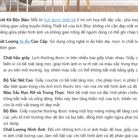
hiết Kế Độc Đáo:
Mỗi tờ
lịch được thiết kế
tỉ mỉ với họa tiết đặc sắc, phù hợ
không gian sống truyền thống.Thiết kế của lịch Bloc không chỉ cần đẹp mắt mà
bằng giữa phần hình ảnh và không gian trống để người dùng có thể ghi chép t
hất Lượng
In Ấn
Cao Cấp:
Sử dụng công nghệ in ấn hiện đại, mực in chất 
thời gian.
Chất liệu giấy
: Lịch thường được in trên nhiều loại giấy khác nhau. Giấy c
biến vì có bề mặt láng mịn, giúp hình ảnh in ra rõ nét và màu sắc trung th
ai ưu tiên môi trường, tuy nhiên màu sắc có thể không bắt mắt bằng giấy 
Độ Sắc Nét Cao
: Giấy couché có bề mặt láng mịn, cho phép mực in phân b
đặc biệt quan trọng cho lịch kích thước lớn, nơi mà chi tiết hình ảnh và 
Màu Sắc Rực Rỡ và Trung Thực
: Nhờ bề mặt mịn và đặc tính phản chiếu
trông bắt mắt và sống động. Điều này làm tăng thẩm mỹ của lịch, khiến nó 
còn là một vật trang trí đẹp mắt.
Độ Bền
: Giấy couché thường được tráng một lớp màng mỏng để tăng cường
các yếu tố môi trường như độ ẩm và bụi bẩn, đồng thời ngăn ngừa phai mà
sử dụng.
Chất Lượng Hình Ảnh
: Đối với những lịch có in ảnh hoặc đồ họa, giấy co
in ảnh chất lượng cao, làm nổi bật các chi tiết hình ảnh và độ phân giải cao