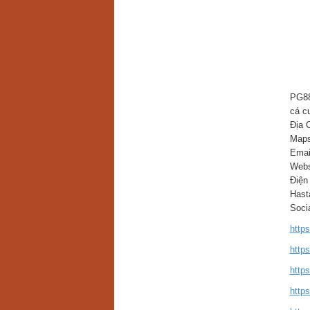
PG88
cá c
Địa 
Maps
Emai
Webs
Điện
Hast
Socia
https
http
https
https