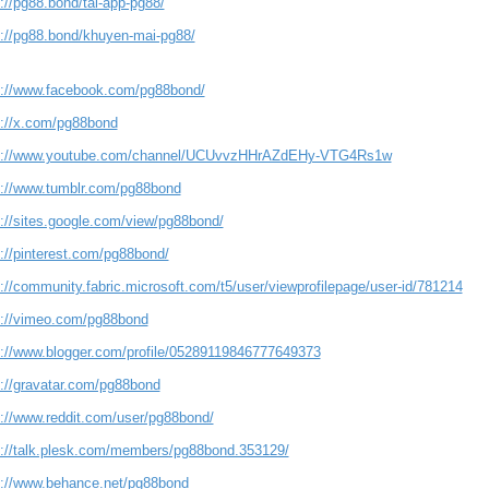
://pg88.bond/tai-app-pg88/
s://pg88.bond/khuyen-mai-pg88/
s://www.facebook.com/pg88bond/
s://x.com/pg88bond
s://www.youtube.com/channel/UCUvvzHHrAZdEHy-VTG4Rs1w
s://www.tumblr.com/pg88bond
s://sites.google.com/view/pg88bond/
s://pinterest.com/pg88bond/
://community.fabric.microsoft.com/t5/user/viewprofilepage/user-id/781214
s://vimeo.com/pg88bond
s://www.blogger.com/profile/05289119846777649373
s://gravatar.com/pg88bond
s://www.reddit.com/user/pg88bond/
s://talk.plesk.com/members/pg88bond.353129/
s://www.behance.net/pg88bond