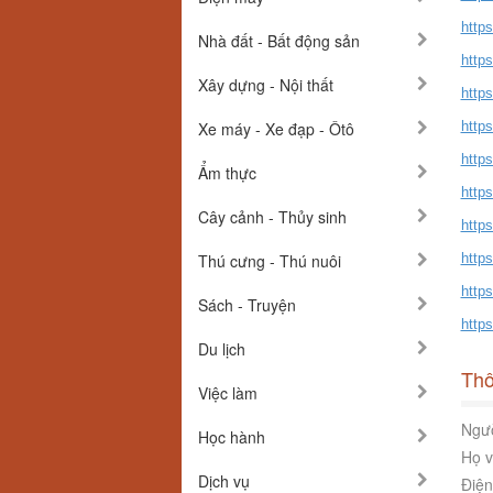
http
Nhà đất - Bất động sản
http
Xây dựng - Nội thất
http
Xe máy - Xe đạp - Ôtô
http
http
Ẩm thực
https
Cây cảnh - Thủy sinh
https
Thú cưng - Thú nuôi
http
https
Sách - Truyện
http
Du lịch
Thô
Việc làm
Ngườ
Học hành
Họ v
Dịch vụ
Điện