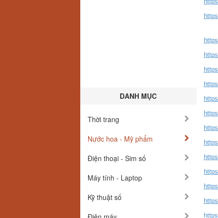
https
http
http
http
http
http
DANH MỤC
http
http
Thời trang
https
Nước hoa - Mỹ phẩm
http
Điện thoại - Sim số
http
http
Máy tính - Laptop
http
Kỹ thuật số
http
Điện máy
http