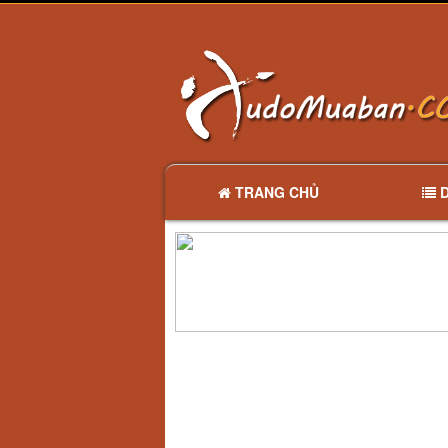
TRANG CHỦ