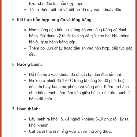
tươi cho đến khi hỗn hợp mịn.
Từ từ thêm bột mì và bột nở đã rây vào, khuấy đều.
Kết hợp hỗn hợp lòng đỏ và lòng trắng:
Nhẹ nhàng gập hỗn hợp lòng đỏ vào lòng trắng đã đánh
bông. Sử dụng kỹ thuật folding để giữ cho bọt khí không
bị vỡ, giúp bánh bông xốp.
Thêm bơ đun chảy hoặc dầu ăn vào hỗn hợp, tiếp tục gập
đều.
Nướng bánh:
Đổ hỗn hợp vào khuôn đã chuẩn bị, dàn đều bề mặt.
Nướng ở nhiệt độ 170°C trong khoảng 25-30 phút hoặc
đến khi thấy bánh nở phồng và vàng đều. Kiểm tra bánh
chín bằng cách cắm tăm vào giữa bánh, nếu tăm sạch là
bánh đã chín.
Hoàn thành:
Lấy bánh ra khỏi lò, để nguội khoảng 5-10 phút rồi lấy ra
khỏi khuôn.
Cắt bánh thành miếng vừa ăn và thưởng thức.