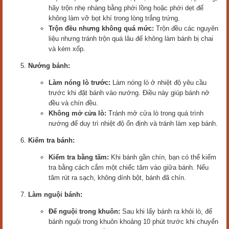
hãy trộn nhẹ nhàng bằng phới lồng hoặc phới dẹt để
không làm vỡ bọt khí trong lòng trắng trứng.
Trộn đều nhưng không quá mức:
Trộn đều các nguyên
liệu nhưng tránh trộn quá lâu để không làm bánh bị chai
và kém xốp.
Nướng bánh:
Làm nóng lò trước:
Làm nóng lò ở nhiệt độ yêu cầu
trước khi đặt bánh vào nướng. Điều này giúp bánh nở
đều và chín đều.
Không mở cửa lò:
Tránh mở cửa lò trong quá trình
nướng để duy trì nhiệt độ ổn định và tránh làm xẹp bánh.
Kiểm tra bánh:
Kiểm tra bằng tăm:
Khi bánh gần chín, bạn có thể kiểm
tra bằng cách cắm một chiếc tăm vào giữa bánh. Nếu
tăm rút ra sạch, không dính bột, bánh đã chín.
Làm nguội bánh:
Để nguội trong khuôn:
Sau khi lấy bánh ra khỏi lò, để
bánh nguội trong khuôn khoảng 10 phút trước khi chuyển