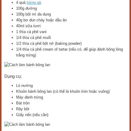
4 quả
trứng gà
100g đường
100g bột mì đa dụng
40g bơ đun chảy hoặc dầu ăn
40ml sữa tươi
1 thìa cà phê vani
1/4 thìa cà phê muối
1/2 thìa cà phê bột nở (baking powder)
1/4 thìa cà phê cream of tartar (nếu có, để giúp đánh bông lòng
trắng trứng)
Dụng cụ:
Lò nướng
Khuôn bánh bông lan (có thể là khuôn tròn hoặc vuông)
Máy đánh trứng
Bát trộn
Rây bột
Giấy nến (nếu cần)