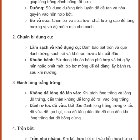
giúp lòng trắng đánh bông tốt hơn.
Đường:
Sử dụng đường tinh luyện để dễ tan và hòa
quyện vào hỗn hợp bột.
Bơ và sữa:
Chọn bơ và sữa tươi chất lượng cao để tăng
hương vị và độ mềm mịn cho bánh.
Chuẩn bị dụng cụ:
Làm sạch và khô dụng cụ:
Đảm bảo bát trộn và que
đánh trứng sạch sẽ và khô ráo trước khi bắt đầu.
Khuôn bánh:
Sử dụng khuôn bánh phù hợp và lót giấy
nến hoặc phết một lớp bơ mỏng để dễ dàng lấy bánh ra
sau khi nướng.
Đánh lòng trắng trứng:
Không để lòng đỏ lẫn vào:
Khi tách lòng trắng và lòng
đỏ trứng, cẩn thận không để lòng đỏ rơi vào lòng trắng.
Đánh ở tốc độ vừa:
Bắt đầu đánh lòng trắng trứng ở tốc
độ vừa để tạo bọt, sau đó tăng dần tốc độ cho đến khi
lòng trắng đạt độ bông cứng.
Trộn bột:
Trộn nhẹ nhàng:
Khi kết hợp bột mì vào hỗn hợp trứng,