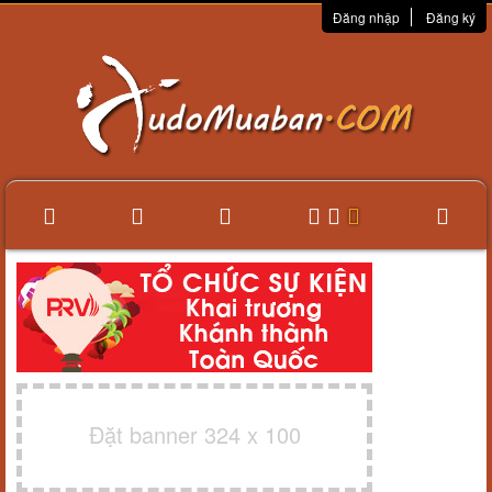
Đăng nhập
Đăng ký
Đặt banner 324 x 100