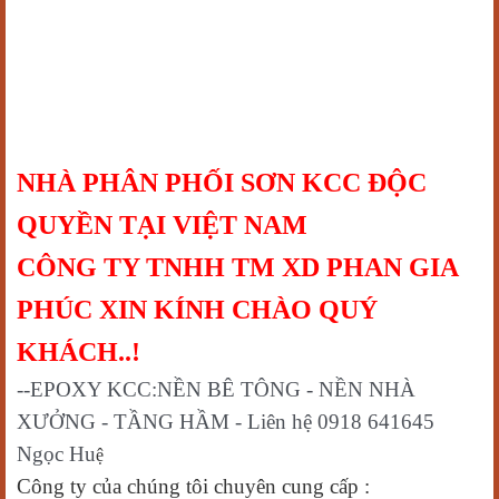
NHÀ PHÂN PHỐI SƠN KCC ĐỘC
QUYỀN TẠI VIỆT NAM
CÔNG TY TNHH TM XD PHAN GIA
PHÚC XIN KÍNH CHÀO QUÝ
KHÁCH..!
--EPOXY KCC:NỀN BÊ TÔNG - NỀN NHÀ
XƯỞNG - TẦNG HẦM - Liên hệ 0918 641645
Ngọc Hu
ệ
Công ty của chúng tôi chuyên cung cấp :