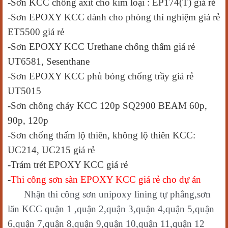
-Sơn KCC chống axit cho kim loại : EP174(T) giá rẻ
-Sơn EPOXY KCC dành cho phòng thí nghiệm giá rẻ
ET5500 giá rẻ
-Sơn EPOXY KCC Urethane chống thấm giá rẻ
UT6581, Sesenthane
-Sơn EPOXY KCC phủ bóng chống trầy giá rẻ
UT5015
-Sơn chống cháy KCC 120p SQ2900 BEAM 60p,
90p, 120p
-Sơn chống thấm lộ thiên, không lộ thiên KCC:
UC214, UC215 giá rẻ
-Trám trét EPOXY KCC giá rẻ
-
Thi công sơn sàn EPOXY KCC giá rẻ cho dự án
Nh
ậ
n thi công s
ơ
n unipoxy lining t
ự
ph
ẳ
ng,s
ơ
n
lăn KCC qu
ậ
n 1 ,qu
ậ
n 2,qu
ậ
n 3,qu
ậ
n 4,qu
ậ
n 5,qu
ậ
n
6,qu
ậ
n 7,qu
ậ
n 8,qu
ậ
n 9,qu
ậ
n 10,qu
ậ
n 11,qu
ậ
n 12