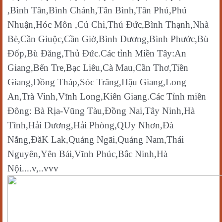
,Bình Tân,Bình Chánh,Tân Bình,Tân Phú,Phú
Nhu
ậ
n,Hóc Môn ,C
ủ
Chi,Th
ủ
Đ
ứ
c,Bình Th
ạ
nh,Nhà
Bè,C
ầ
n Giu
ộ
c,C
ầ
n Gi
ờ
,Bình D
ươ
ng,Bình Ph
ướ
c,Bù
Đ
ố
p,Bù Đăng,Th
ủ
Đ
ứ
c.Các t
ỉ
nh Mi
ề
n Tây:An
Giang,B
ế
n Tre,B
ạ
c Liêu,Cà Mau,C
ầ
n Th
ơ
,Ti
ề
n
Giang,Đ
ồ
ng Tháp,Sóc Trăng,H
ậ
u Giang,Long
An,Trà Vinh,Vĩnh Long,Kiên Giang.Các T
ỉ
nh mi
ề
n
Đông: Bà R
ị
a-Vũng Tàu,Đ
ồ
ng Nai,Tây Ninh,Hà
Tĩnh,H
ả
i D
ươ
ng,H
ả
i Phòng,QUy Nh
ơ
n,Đà
N
ẵ
ng,ĐăK Lak,Qu
ả
ng Ngãi,Qu
ả
ng Nam,Thái
Nguyên,Yên Bái,Vĩnh Phúc,B
ắ
c Ninh,Hà
N
ộ
i....v,..vvv