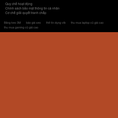
Quy chế hoạt động
Chính sách bảo mật thông tin cá nhân
Cơ chế giải quyết tranh chấp
Băng keo 3M
báo giá seo
thẻ tín dụng vib
thu mua laptop cũ giá cao
thu mua gaming cũ giá cao