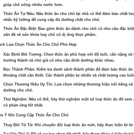
giúp chó uống nhiều nước hơn.
Thức Ăn Tự Nấu: Nấu thức ăn cho chó tại nhà có thể đảm bảo chất lư
nhắc kỹ lưỡng để cung cấp đủ dưỡng chất cho chó.
Thức Ăn Đặc Biệt: Bao gồm thức ăn dành cho chó có nhu cầu đặc biệt
vấn đề về sức khỏe hay chó có dị ứng thực phẩm.
ách Lựa Chọn Thức Ăn Cho Chó Phù Hợp
Xác Định Đối Tượng: Chọn thức ăn phù hợp với độ tuổi, cân nặng và 
trưởng thành và chó già có nhu cầu dinh dưỡng khác nhau.
Đọc Thành Phần: Kiểm tra danh sách thành phần để đảm bảo thức ăn c
khoáng chất cần thiết. Các thành phần tự nhiên và chất lượng cao luôn
Chọn Thương Hiệu Uy Tín: Lựa chọn những thương hiệu nổi tiếng và c
dưỡng cho chó.
Thử Nghiệm: Nếu có thể, hãy thử nghiệm một số loại thức ăn để xem c
có phản ứng tốt nhất.
ưu Ý Khi Cung Cấp Thức Ăn Cho Chó
Thay Đổi Từ Từ: Khi chuyển đổi loại thức ăn mới, hãy thực hiện từ từ 
Tư Vấn Thú Y: Để có sự lựa chọn tốt nhất, hãy tham khảo ý kiến từ bác