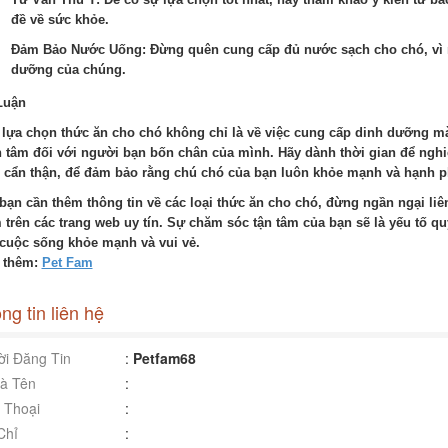
đề về sức khỏe.
Đảm Bảo Nước Uống: Đừng quên cung cấp đủ nước sạch cho chó, vì n
dưỡng của chúng.
Luận
 lựa chọn thức ăn cho chó không chỉ là về việc cung cấp dinh dưỡng mà 
 tâm đối với người bạn bốn chân của mình. Hãy dành thời gian để nghi
 cẩn thận, để đảm bảo rằng chú chó của bạn luôn khỏe mạnh và hạnh p
bạn cần thêm thông tin về các loại thức ăn cho chó, đừng ngần ngại liê
 trên các trang web uy tín. Sự chăm sóc tận tâm của bạn sẽ là yếu tố qu
cuộc sống khỏe mạnh và vui vẻ.
 thêm:
Pet Fam
ng tin liên hệ
i Đăng Tin
:
Petfam68
à Tên
:
 Thoại
:
Chỉ
: