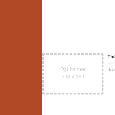
Th
Đặt banner
Ngày
238 x 160