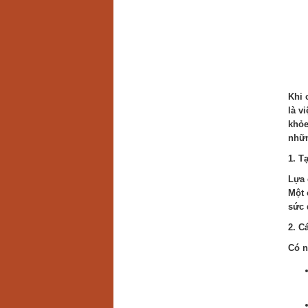
Khi 
là v
khỏe
nhữn
1. T
Lựa 
Một 
sức 
2. C
Có n