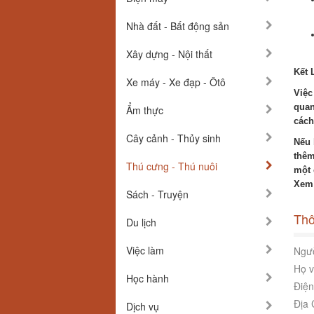
Nhà đất - Bất động sản
Xây dựng - Nội thất
Kết 
Xe máy - Xe đạp - Ôtô
Việc
quan
Ẩm thực
cách
Cây cảnh - Thủy sinh
Nếu 
thêm
Thú cưng - Thú nuôi
một 
Xem
Sách - Truyện
Thô
Du lịch
Việc làm
Ngườ
Họ v
Học hành
Điện
Địa 
Dịch vụ