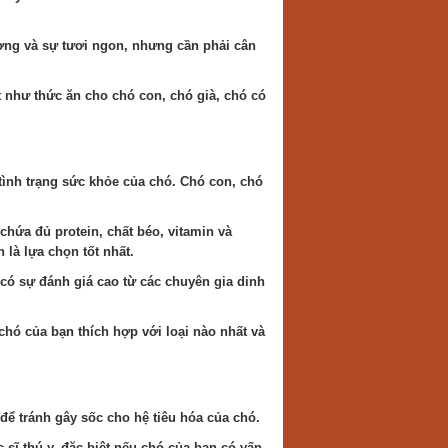
ợng và sự tươi ngon, nhưng cần phải cân
 như thức ăn cho chó con, chó già, chó có
tình trạng sức khỏe của chó. Chó con, chó
hứa đủ protein, chất béo, vitamin và
 là lựa chọn tốt nhất.
ó sự đánh giá cao từ các chuyên gia dinh
hó của bạn thích hợp với loại nào nhất và
để tránh gây sốc cho hệ tiêu hóa của chó.
 sĩ thú y, đặc biệt nếu chó của bạn có vấn