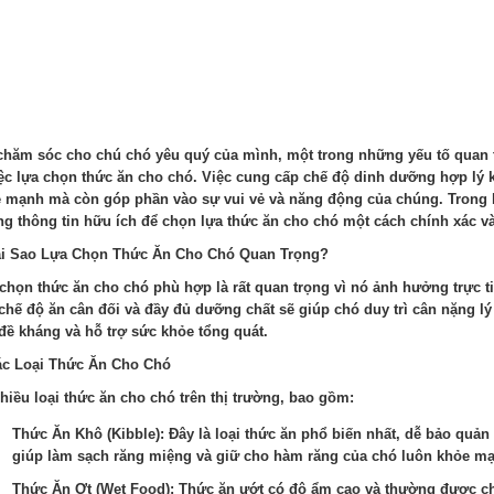
chăm sóc cho chú chó yêu quý của mình, một trong những yếu tố quan 
iệc lựa chọn thức ăn cho chó. Việc cung cấp chế độ dinh dưỡng hợp lý k
 mạnh mà còn góp phần vào sự vui vẻ và năng động của chúng. Trong bà
g thông tin hữu ích để chọn lựa thức ăn cho chó một cách chính xác và
ại Sao Lựa Chọn Thức Ăn Cho Chó Quan Trọng?
chọn thức ăn cho chó phù hợp là rất quan trọng vì nó ảnh hưởng trực ti
chế độ ăn cân đối và đầy đủ dưỡng chất sẽ giúp chó duy trì cân nặng lý 
đề kháng và hỗ trợ sức khỏe tổng quát.
ác Loại Thức Ăn Cho Chó
hiều loại thức ăn cho chó trên thị trường, bao gồm:
Thức Ăn Khô (Kibble): Đây là loại thức ăn phổ biến nhất, dễ bảo quản
giúp làm sạch răng miệng và giữ cho hàm răng của chó luôn khỏe m
Thức Ăn Ơt (Wet Food): Thức ăn ướt có độ ẩm cao và thường được chó