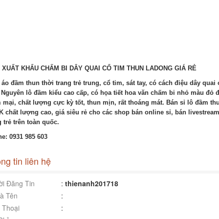
 XUẤT KHẨU CHẤM BI DÂY QUAI CỔ TIM THUN LADONG GIÁ RẺ
 áo đầm thun thời trang trẻ trung, cổ tim, sát tay, có cách điệu dây quai 
 Nguyên lô đầm kiểu cao cấp, có họa tiết hoa văn chấm bi nhỏ màu đỏ đô,
mại, chất lượng cực kỳ tốt, thun mịn, rất thoáng mát. Bán sỉ lô đầm th
 chất lượng cao, giá siêu rẻ cho các shop bán online sỉ, bán livestream
g trẻ trên toàn quốc.
e: 0931 985 603
ng tin liên hệ
i Đăng Tin
:
thienanh201718
à Tên
:
 Thoại
: