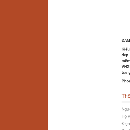
ĐẦM
Kiểu
đẹp.
mềm 
VNXK
tran
Phon
Thô
Ngườ
Họ v
Điện