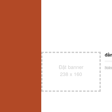
đầm
Đặt banner
Ngày
238 x 160