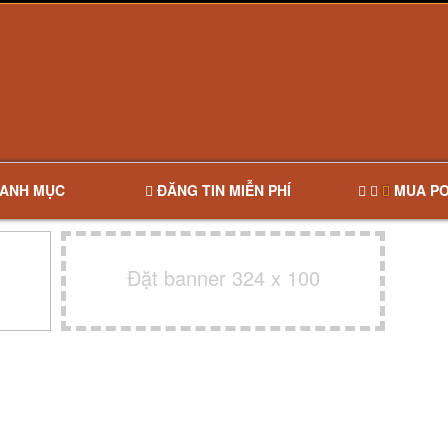
ANH MỤC
ĐĂNG TIN MIỄN PHÍ
MUA PO
Đặt banner 324 x 100