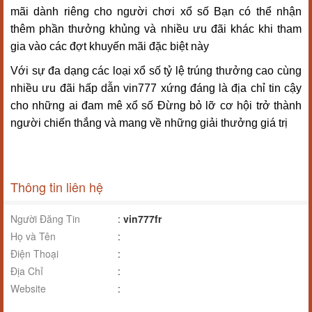
mãi dành riêng cho người chơi xổ số Bạn có thể nhận
thêm phần thưởng khủng và nhiều ưu đãi khác khi tham
gia vào các đợt khuyến mãi đặc biệt này
Với sự đa dạng các loại xổ số tỷ lệ trúng thưởng cao cùng
nhiều ưu đãi hấp dẫn vin777 xứng đáng là địa chỉ tin cậy
cho những ai đam mê xổ số Đừng bỏ lỡ cơ hội trở thành
người chiến thắng và mang về những giải thưởng giá trị
Thông tin liên hệ
Người Đăng Tin
:
vin777fr
Họ và Tên
:
Điện Thoại
:
Địa Chỉ
:
Website
: