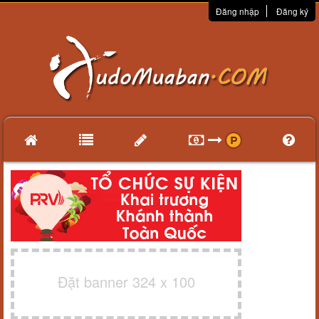
Đăng nhập
Đăng ký
Đặt banner 324 x 100