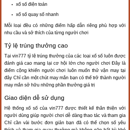
xổ số điện toán
xổ số quay số nhanh
Mỗi loại đều có những điểm hấp dẫn riêng phù hợp với
nhu cầu và sở thích của từng người chơi
Tỷ lệ trúng thưởng cao
Tại vin777 tỷ lệ trúng thưởng của các loại xổ số luôn được
đánh giá cao mang lại cơ hội lớn cho người chơi Đây là
điểm cộng khiến người chơi luôn muốn thử vận may tại
đây Chỉ cần một chút may mắn bạn có thể trở thành người
may mắn sở hữu những phần thưởng giá trị
Giao diện dễ sử dụng
Hệ thống xổ số của vin777 được thiết kế thân thiện với
người dùng giúp người chơi dễ dàng thao tác và tham gia
Chỉ cần vài bước đơn giản bạn đã có thể chọn số yêu
thích và tham gia quay thưởng mà không gặp bất kỳ khó