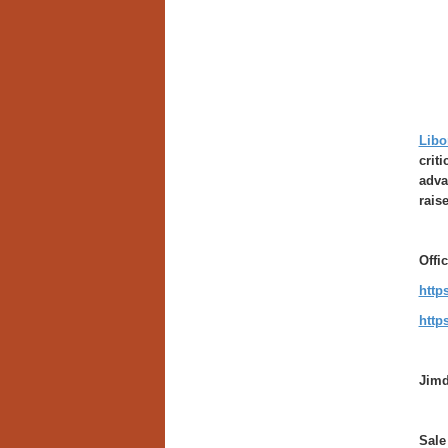
Libo
crit
adva
rais
Offi
http
http
Jim
Sale