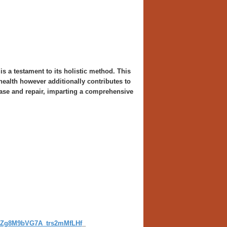
s a testament to its holistic method. This
ealth however additionally contributes to
rease and repair, imparting a comprehensive
jdkZg8M9bVG7A_trs2mMfLHf
_