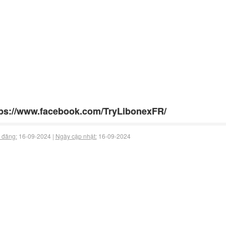
ps://www.facebook.com/TryLibonexFR/
 đăng:
16-09-2024 |
Ngày cập nhật:
16-09-2024