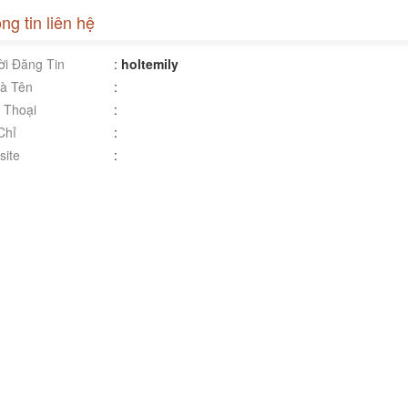
ng tin liên hệ
i Đăng Tin
:
holtemily
à Tên
:
 Thoại
:
Chỉ
:
ite
: