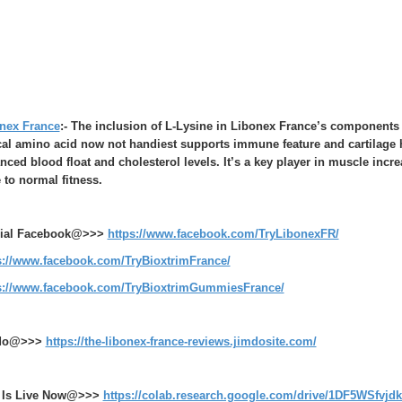
nex France
:- The inclusion of L-Lysine in Libonex France’s components i
ical amino acid now not handiest supports immune feature and cartilage h
nced blood float and cholesterol levels. It’s a key player in muscle inc
e to normal fitness.
cial Facebook@>>>
https://www.facebook.com/TryLibonexFR/
s://www.facebook.com/TryBioxtrimFrance/
s://www.facebook.com/TryBioxtrimGummiesFrance/
do@>>>
https://the-libonex-france-reviews.jimdosite.com/
 Is Live Now@>>>
https://colab.research.google.com/drive/1DF5WSfv