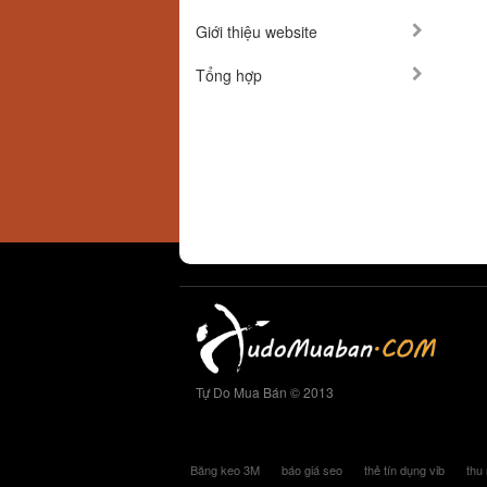
Giới thiệu website
Tổng hợp
Tự Do Mua Bán © 2013
Băng keo 3M
báo giá seo
thẻ tín dụng vib
thu