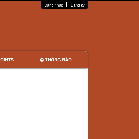
Đăng nhập
Đăng ký
OINTS
THÔNG BÁO