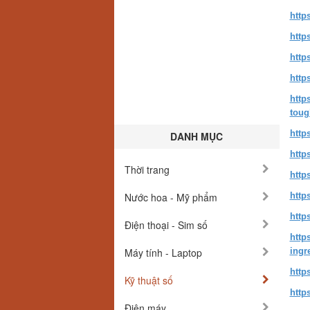
http
http
http
http
http
toug
http
DANH MỤC
http
Thời trang
http
Nước hoa - Mỹ phẩm
http
http
Điện thoại - Sim số
http
Máy tính - Laptop
ingr
http
Kỹ thuật số
http
Điện máy