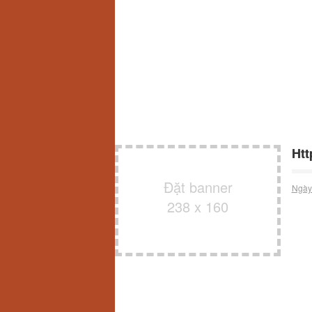
Htt
Đặt banner
Ngày
238 x 160