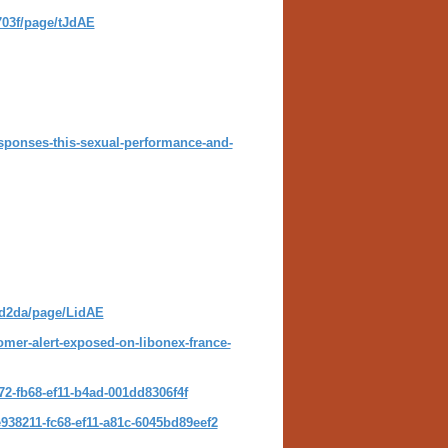
703f/page/tJdAE
sponses-this-sexual-performance-and-
2d2da/page/LidAE
omer-alert-exposed-on-libonex-france-
72-fb68-ef11-b4ad-001dd8306f4f
938211-fc68-ef11-a81c-6045bd89eef2