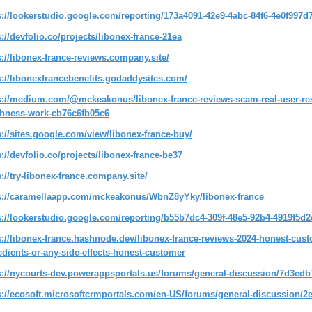
s://lookerstudio.google.com/reporting/173a4091-42e9-4abc-84f6-4e0f997d
s://devfolio.co/projects/libonex-france-21ea
s://libonex-france-reviews.company.site/
s://libonexfrancebenefits.godaddysites.com/
s://medium.com/@mckeakonus/libonex-france-reviews-scam-real-user-re
hness-work-cb76c6fb05c6
s://sites.google.com/view/libonex-france-buy/
s://devfolio.co/projects/libonex-france-be37
s://try-libonex-france.company.site/
s://caramellaapp.com/mckeakonus/WbnZ8yYky/libonex-france
s://lookerstudio.google.com/reporting/b55b7dc4-309f-48e5-92b4-4919f5d
s://libonex-france.hashnode.dev/libonex-france-reviews-2024-honest-cust
edients-or-any-side-effects-honest-customer
s://nycourts-dev.powerappsportals.us/forums/general-discussion/7d3edb
s://ecosoft.microsoftcrmportals.com/en-US/forums/general-discussion/2e