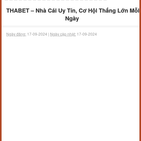
THABET – Nhà Cái Uy Tín, Cơ Hội Thắng Lớn Mỗi
Ngày
Ngày đăng:
17-09-2024 |
Ngày cập nhật:
17-09-2024