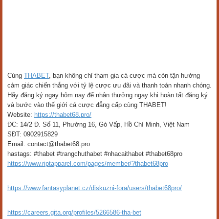
Cùng
THABET
, bạn không chỉ tham gia cá cược mà còn tận hưởng
cảm giác chiến thắng với tỷ lệ cược ưu đãi và thanh toán nhanh chóng.
Hãy đăng ký ngay hôm nay để nhận thưởng ngay khi hoàn tất đăng ký
và bước vào thế giới cá cược đẳng cấp cùng THABET!
Website:
https://thabet68.pro/
ĐC: 14/2 Đ. Số 11, Phường 16, Gò Vấp, Hồ Chí Minh, Việt Nam
SĐT: 0902915829
Email: contact@thabet68.pro
hastags: #thabet #trangchuthabet #nhacaithabet #thabet68pro
https://www.riptapparel.com/pages/member/?thabet68pro
https://www.fantasyplanet.cz/diskuzni-fora/users/thabet68pro/
https://careers.gita.org/profiles/5266586-tha-bet