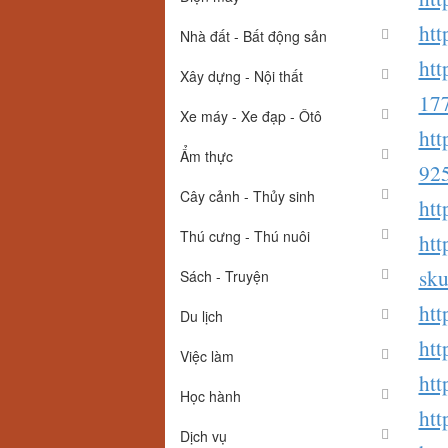
htt
Nhà đất - Bất động sản
htt
Xây dựng - Nội thất
17
Xe máy - Xe đạp - Ôtô
htt
Ẩm thực
92
Cây cảnh - Thủy sinh
htt
Thú cưng - Thú nuôi
htt
sku
Sách - Truyện
htt
Du lịch
htt
Việc làm
htt
Học hành
htt
Dịch vụ