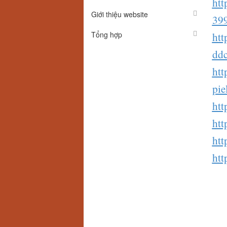
htt
Giới thiệu website
39
Tổng hợp
htt
dd
htt
pie
htt
htt
htt
htt