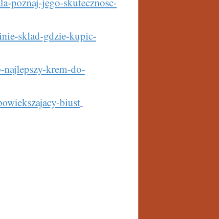
a-poznaj-jego-skutecznosc-
nie-sklad-gdzie-kupic-
-najlepszy-krem-do-
owiekszajacy-biust