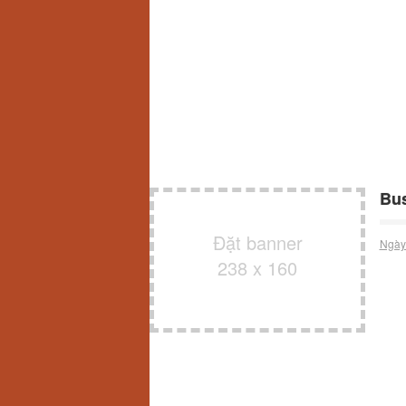
Bus
Đặt banner
Ngày
238 x 160