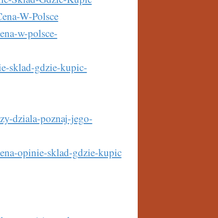
-Cena-W-Polsce
cena-w-polsce-
e-sklad-gdzie-kupic-
y-dziala-poznaj-jego-
ena-opinie-sklad-gdzie-kupic