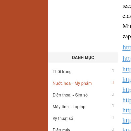
szc
ela
Mir
zap
ht
ht
DANH MỤC
htt
Thời trang
htt
Nước hoa - Mỹ phẩm
htt
Điện thoại - Sim số
htt
Máy tính - Laptop
htt
Kỹ thuật số
htt
htt
Điện máy