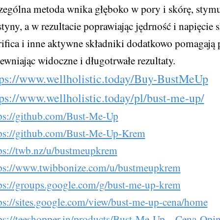
zególna metoda wnika głęboko w pory i skórę, stymu
styny, a w rezultacie poprawiając jędrność i napięcie 
ifica i inne aktywne składniki dodatkowo pomagają 
ewniając widoczne i długotrwałe rezultaty.
tps://www.wellholistic.today/Buy-BustMeUp
tps://www.wellholistic.today/pl/bust-me-up/
ps://github.com/Bust-Me-Up
ps://github.com/Bust-Me-Up-Krem
ps://twb.nz/u/bustmeupkrem
ps://www.twibbonize.com/u/bustmeupkrem
ps://groups.google.com/g/bust-me-up-krem
ps://sites.google.com/view/bust-me-up-cena/home
ps://teeshopper.in/products/Bust-Me-Up---Cena-Opi