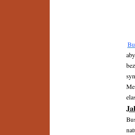
Bu
aby
bez
syn
Me 
ela
Ja
Bus
nat