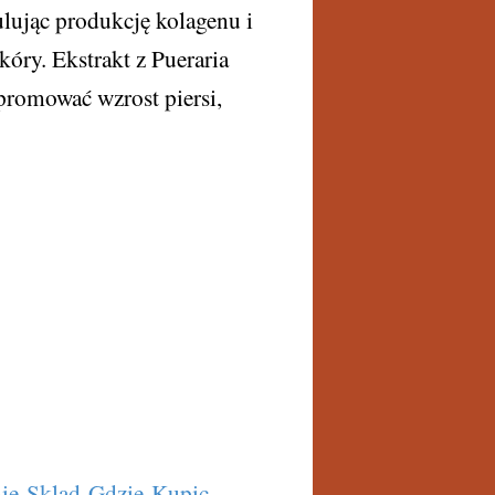
lując produkcję kolagenu i
skóry. Ekstrakt z Pueraria
promować wzrost piersi,
nie-Sklad-Gdzie-Kupic