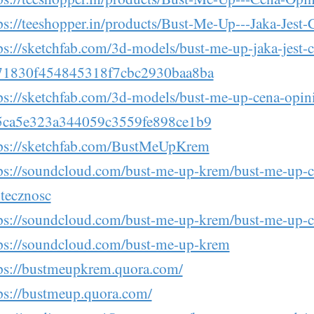
ps://teeshopper.in/products/Bust-Me-Up---Jaka-Jest
ps://sketchfab.com/3d-models/bust-me-up-jaka-jest-
71830f454845318f7cbc2930baa8ba
ps://sketchfab.com/3d-models/bust-me-up-cena-opini
5ca5e323a344059c3559fe898ce1b9
ps://sketchfab.com/BustMeUpKrem
ps://soundcloud.com/bust-me-up-krem/bust-me-up-cz
tecznosc
ps://soundcloud.com/bust-me-up-krem/bust-me-up-c
ps://soundcloud.com/bust-me-up-krem
ps://bustmeupkrem.quora.com/
ps://bustmeup.quora.com/