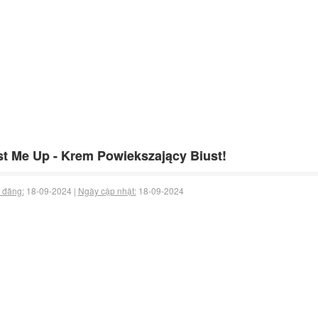
t Me Up - Krem Powiekszający Biust!
 đăng:
18-09-2024 |
Ngày cập nhật:
18-09-2024