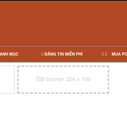
ANH MỤC
ĐĂNG TIN MIỄN PHÍ
MUA PO
Đặt banner 324 x 100