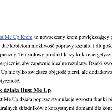
st Me Up Krem
to nowoczesny krem
powi
ę
kszający p
 dać kobietom możliwość poprawy kształtu i długości
pieczny. Ten ziołowy produkt łączy kilka energetyczn
ergicznie, aby zapewnić idealne rezultaty. Dzięki 
Up nie tylko zwiększa objętość piersi, ale dodatkowo
styczność.
k działa Bust Me Up
t Me Up działa poprzez stymulację wzrostu tkanki pi
uralnych składników z korzystnymi domami dla kondy