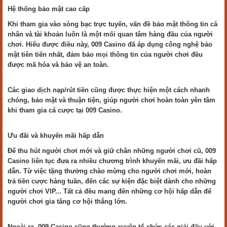
Hệ thống bảo mật cao cấp
Khi tham gia vào sòng bạc trực tuyến, vấn đề bảo mật thông tin cá
nhân và tài khoản luôn là một mối quan tâm hàng đầu của người
chơi. Hiểu được điều này, 009 Casino đã áp dụng công nghệ bảo
mật tiên tiến nhất, đảm bảo mọi thông tin của người chơi đều
được mã hóa và bảo vệ an toàn.
Các giao dịch nạp/rút tiền cũng được thực hiện một cách nhanh
chóng, bảo mật và thuận tiện, giúp người chơi hoàn toàn yên tâm
khi tham gia cá cược tại 009 Casino.
Ưu đãi và khuyến mãi hấp dẫn
Để thu hút người chơi mới và giữ chân những người chơi cũ, 009
Casino liên tục đưa ra nhiều chương trình khuyến mãi, ưu đãi hấp
dẫn. Từ việc tặng thưởng chào mừng cho người chơi mới, hoàn
trả tiền cược hàng tuần, đến các sự kiện đặc biệt dành cho những
người chơi VIP... Tất cả đều mang đến những cơ hội hấp dẫn để
người chơi gia tăng cơ hội thắng lớn.
Ngoài ra, 009 Casino cũng thường xuyên tổ chức các giải đấu với