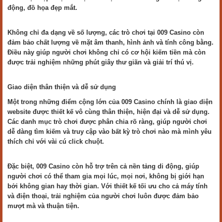
động, đồ họa đẹp mắt.
Không chỉ đa dạng về số lượng, các trò chơi tại 009 Casino còn
đảm bảo chất lượng về mặt âm thanh, hình ảnh và tính công bằng.
Điều này giúp người chơi không chỉ có cơ hội kiếm tiền mà còn
được trải nghiệm những phút giây thư giãn và giải trí thú vị.
Giao diện thân thiện và dễ sử dụng
Một trong những điểm cộng lớn của 009 Casino chính là giao diện
website được thiết kế vô cùng thân thiện, hiện đại và dễ sử dụng.
Các danh mục trò chơi được phân chia rõ ràng, giúp người chơi
dễ dàng tìm kiếm và truy cập vào bất kỳ trò chơi nào mà mình yêu
thích chỉ với vài cú click chuột.
Đặc biệt, 009 Casino còn hỗ trợ trên cả nền tảng di động, giúp
người chơi có thể tham gia mọi lúc, mọi nơi, không bị giới hạn
bởi không gian hay thời gian. Với thiết kế tối ưu cho cả máy tính
và điện thoại, trải nghiệm của người chơi luôn được đảm bảo
mượt mà và thuận tiện.