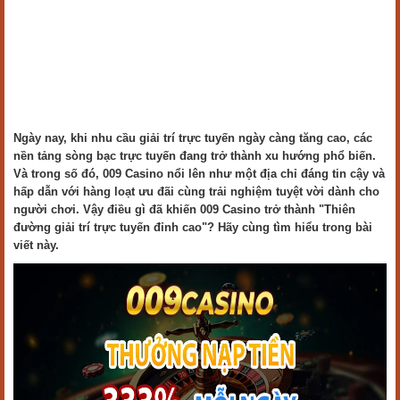
Ngày nay, khi nhu cầu giải trí trực tuyến ngày càng tăng cao, các
nền tảng sòng bạc trực tuyến đang trở thành xu hướng phổ biến.
Và trong số đó, 009 Casino nổi lên như một địa chỉ đáng tin cậy và
hấp dẫn với hàng loạt ưu đãi cùng trải nghiệm tuyệt vời dành cho
người chơi. Vậy điều gì đã khiến 009 Casino trở thành "Thiên
đường giải trí trực tuyến đỉnh cao"? Hãy cùng tìm hiểu trong bài
viết này.