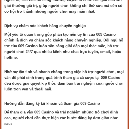
giải thưởng giá trị, giúp người chơi không chỉ thử sức mà còn có
cơ hội trở thành những người chơi may mắn nhất.
Dịch vụ chăm sóc khách hàng chuyên nghiệp
Một yếu tố quan trọng góp phần tạo nên uy tín của 009 Casino
chính là dịch vụ chăm sóc khách hàng chuyên nghiệp. Đội ngũ hỗ
trợ của 009 Casino luôn sẵn sàng giải đáp mọi thắc mắc, hỗ trợ
người chơi 24/7 qua nhiều kênh như chat trực tuyến, email, hoặc
hotline.
Nhờ sự tận tình và nhanh chóng trong việc hỗ trợ người chơi, mọi
vấn đề phát sinh trong quá trình tham gia cá cược tại 009 Casino
đều được giải quyết kịp thời, đảm bảo trải nghiệm của người chơi
luôn trọn vẹn và thoải mái.
Hướng dẫn đăng ký tài khoản và tham gia 009 Casino
Để tham gia vào 009 Casino và trải nghiệm những trò chơi đỉnh
cao, người chơi cần thực hiện các bước đăng ký đơn giản như
sau: