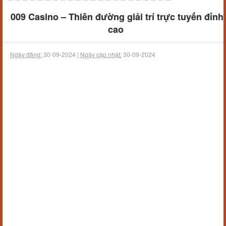
009 Casino – Thiên đường giải trí trực tuyến đỉnh
cao
Ngày đăng:
30-09-2024 |
Ngày cập nhật:
30-09-2024