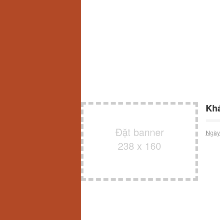
Khá
Đặt banner
Ngày
238 x 160