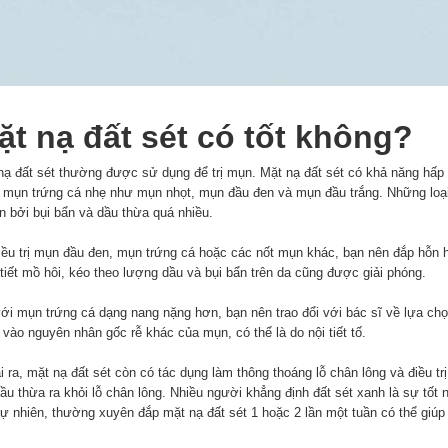
ặt nạ đất sét có tốt không?
nạ đất sét thường được sử dụng để trị mụn. Mặt nạ đất sét có khả năng hấp
 mụn trứng cá nhẹ như mụn nhọt, mụn đầu đen và mụn đầu trắng. Những loại 
n bởi bụi bẩn và dầu thừa quá nhiều.
iều trị mụn đầu đen, mụn trứng cá hoặc các nốt mụn khác, bạn nên đắp hỗn 
 tiết mồ hôi, kéo theo lượng dầu và bụi bẩn trên da cũng được giải phóng.
ới mụn trứng cá dạng nang nặng hơn, bạn nên trao đổi với bác sĩ về lựa chọn 
vào nguyên nhân gốc rễ khác của mụn, có thể là do nội tiết tố.
 ra, mặt nạ đất sét còn có tác dụng làm thông thoáng lỗ chân lông và điều tr
dầu thừa ra khỏi lỗ chân lông. Nhiều người khẳng định đất sét xanh là sự tốt
tự nhiên, thường xuyên đắp mặt nạ đất sét 1 hoặc 2 lần một tuần có thể giú