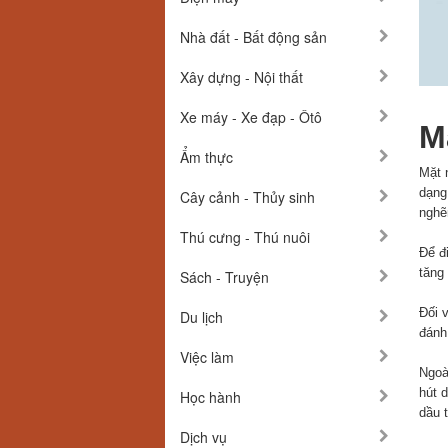
Nhà đất - Bất động sản
Xây dựng - Nội thất
Xe máy - Xe đạp - Ôtô
M
Ẩm thực
Mặt 
dạng
Cây cảnh - Thủy sinh
nghẽ
Thú cưng - Thú nuôi
Để đ
tăng
Sách - Truyện
Đối v
Du lịch
đánh 
Việc làm
Ngoài
hút 
Học hành
dầu 
Dịch vụ