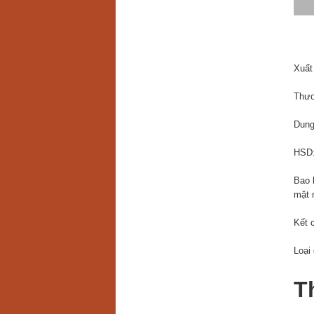
Xuất
Thươ
Dung
HSD:
Bao b
mặt 
Kết 
Loại 
T