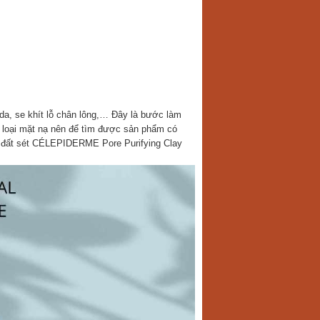
 da, se khít lỗ chân lông,… Đây là bước làm
n loại mặt nạ nên để tìm được sản phẩm có
nạ đất sét CÉLEPIDERME Pore Purifying Clay