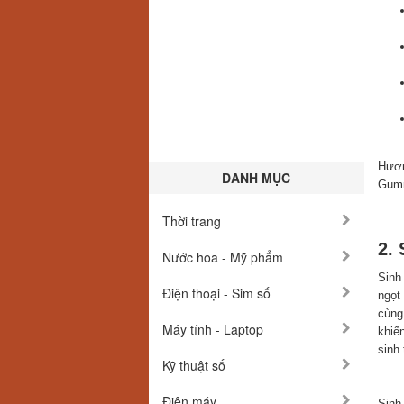
Hươn
DANH MỤC
Gum
Thời trang
2.
Nước hoa - Mỹ phẩm
Sinh
Điện thoại - Sim số
ngọt
cùng
Máy tính - Laptop
khiế
sinh
Kỹ thuật số
Điện máy
Sinh