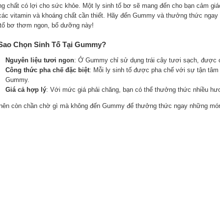
g chất có lợi cho sức khỏe. Một ly sinh tố bơ sẽ mang đến cho bạn cảm giá
các vitamin và khoáng chất cần thiết. Hãy đến Gummy và thưởng thức ngay
 tố bơ thơm ngon, bổ dưỡng này!
 Sao Chọn Sinh Tố Tại Gummy?
Nguyên liệu tươi ngon
: Ở Gummy chỉ sử dụng trái cây tươi sạch, được 
Công thức pha chế đặc biệt
: Mỗi ly sinh tố được pha chế với sự tận tâm
Gummy.
Giá cả hợp lý
: Với mức giá phải chăng, bạn có thể thưởng thức nhiều hương
nên còn chần chờ gì mà không đến Gummy để thưởng thức ngay những món 