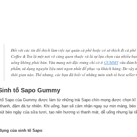
Đối với các tín đồ thích làm việc tại quán cà phê hoặc có sở thích đi cà 
Coffee & Tea là một nơi vô cùng quen thuộc và là sự lựa chọn của nhiều bạn
uống không phải bàn. Vừa mang nét đặc trưng chỉ có ở
GUMMY
vừa đảm bả
phẩm, sử dụng nguyên liệu tươi ngon nhất để phục vụ khách hàng. Do vậy m
thời gian nào. Thế nhưng, các bạn đã biết về những món sinh tố best selle
 Sinh tố Sapo Gummy
 tố Sapo của Gummy được làm từ những trái Sapo chín mọng được chọn kĩ 
 thanh, đậm đà tự nhiên. Khi uống, bạn sẽ cảm nhận ngay sự mịn màng, béo
hút béo ngậy của sữa tươi, tạo nên hương vị thanh mát, dễ uống nhưng lại rấ
dụng của sinh tố Sapo
: