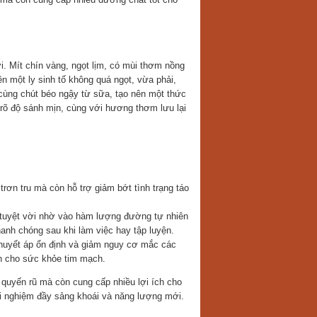
. Mít chín vàng, ngọt lịm, có mùi thơm nồng
n một ly sinh tố không quá ngọt, vừa phải,
 cùng chút béo ngậy từ sữa, tạo nên một thức
õ độ sánh mịn, cùng với hương thơm lưu lại
 trơn tru mà còn hỗ trợ giảm bớt tình trạng táo
 tuyệt vời nhờ vào hàm lượng đường tự nhiên
nh chóng sau khi làm việc hay tập luyện.
ì huyết áp ổn định và giảm nguy cơ mắc các
nh cho sức khỏe tim mạch.
quyến rũ mà còn cung cấp nhiều lợi ích cho
i nghiệm đầy sảng khoái và năng lượng mới.