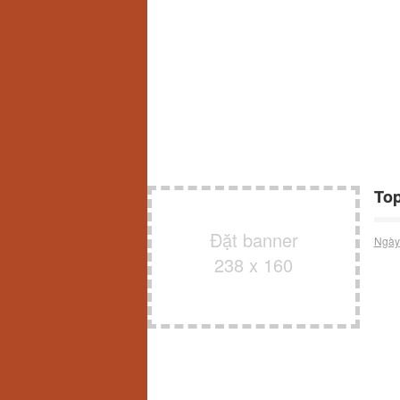
Top
Đặt banner
Ngày
238 x 160