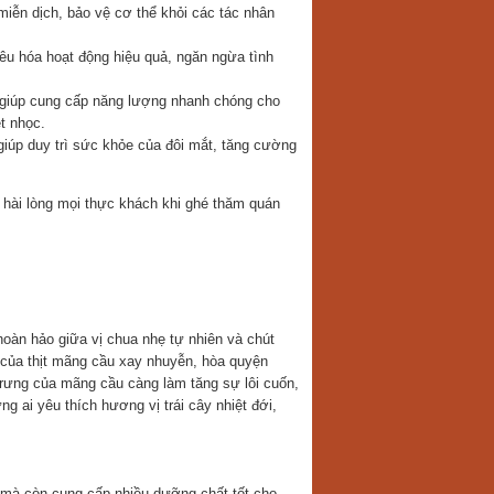
iễn dịch, bảo vệ cơ thể khỏi các tác nhân
iêu hóa hoạt động hiệu quả, ngăn ngừa tình
 giúp cung cấp năng lượng nhanh chóng cho
t nhọc.
giúp duy trì sức khỏe của đôi mắt, tăng cường
 hài lòng mọi thực khách khi ghé thăm quán
oàn hảo giữa vị chua nhẹ tự nhiên và chút
của thịt mãng cầu xay nhuyễn, hòa quyện
trưng của mãng cầu càng làm tăng sự lôi cuốn,
g ai yêu thích hương vị trái cây nhiệt đới,
mà còn cung cấp nhiều dưỡng chất tốt cho