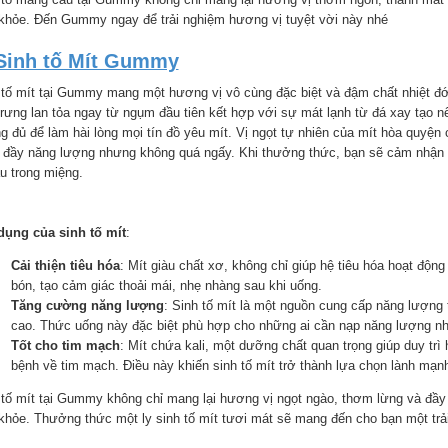
khỏe. Đến Gummy ngay để trải nghiệm hương vị tuyệt vời này nhé
Sinh tố Mít Gummy
 tố mít tại Gummy mang một hương vị vô cùng đặc biệt và đậm chất nhiệt đới
trưng lan tỏa ngay từ ngụm đầu tiên kết hợp với sự mát lạnh từ đá xay tạo nê
g đủ để làm hài lòng mọi tín đồ yêu mít. Vị ngọt tự nhiên của mít hòa quyện
 đầy năng lượng nhưng không quá ngấy. Khi thưởng thức, bạn sẽ cảm nhận r
âu trong miệng.
dụng của sinh tố mít
:
Cải thiện tiêu hóa
: Mít giàu chất xơ, không chỉ giúp hệ tiêu hóa hoạt động
bón, tạo cảm giác thoải mái, nhẹ nhàng sau khi uống.
Tăng cường năng lượng
: Sinh tố mít là một nguồn cung cấp năng lượng
cao. Thức uống này đặc biệt phù hợp cho những ai cần nạp năng lượng nha
Tốt cho tim mạch
: Mít chứa kali, một dưỡng chất quan trọng giúp duy tr
bệnh về tim mạch. Điều này khiến sinh tố mít trở thành lựa chọn lành mạ
 tố mít tại Gummy không chỉ mang lại hương vị ngọt ngào, thơm lừng và đầy 
khỏe. Thưởng thức một ly sinh tố mít tươi mát sẽ mang đến cho bạn một trả