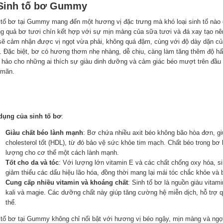
 Sinh tố bơ Gummy
 tố bơ tại Gummy mang đến một hương vị đặc trưng mà khó loại sinh tố nào c
g quả bơ tươi chín kết hợp với sự mịn màng của sữa tươi và đá xay tạo nê
sẽ cảm nhận được vị ngọt vừa phải, không quá đậm, cùng với độ dày dặn củ
. Đặc biệt, bơ có hương thơm nhẹ nhàng, dễ chịu, càng làm tăng thêm độ hấ
 hảo cho những ai thích sự giàu dinh dưỡng và cảm giác béo mượt trên đầu 
 mãn.
dụng của sinh tố bơ
:
Giàu chất béo lành mạnh
: Bơ chứa nhiều axit béo không bão hòa đơn, gi
cholesterol tốt (HDL), từ đó bảo vệ sức khỏe tim mạch. Chất béo trong b
lượng cho cơ thể một cách lành mạnh.
Tốt cho da và tóc
: Với lượng lớn vitamin E và các chất chống oxy hóa, s
giảm thiểu các dấu hiệu lão hóa, đồng thời mang lại mái tóc chắc khỏe và
Cung cấp nhiều vitamin và khoáng chất
: Sinh tố bơ là nguồn giàu vitam
kali và magie. Các dưỡng chất này giúp tăng cường hệ miễn dịch, hỗ trợ qu
thể.
 tố bơ tại Gummy không chỉ nổi bật với hương vị béo ngậy, mịn màng và ngọ