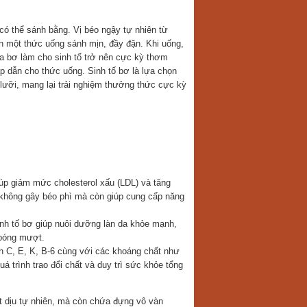
ó thể sánh bằng. Vị béo ngậy tự nhiên từ
n một thức uống sánh mịn, đầy đặn. Khi uống,
a bơ làm cho sinh tố trở nên cực kỳ thơm
p dẫn cho thức uống. Sinh tố bơ là lựa chọn
lưỡi, mang lại trải nghiệm thưởng thức cực kỳ
úp giảm mức cholesterol xấu (LDL) và tăng
ơ không gây béo phì mà còn giúp cung cấp năng
inh tố bơ giúp nuôi dưỡng làn da khỏe mạnh,
 bóng mượt.
in C, E, K, B-6 cùng với các khoáng chất như
á trình trao đổi chất và duy trì sức khỏe tổng
t dịu tự nhiên, mà còn chứa đựng vô vàn