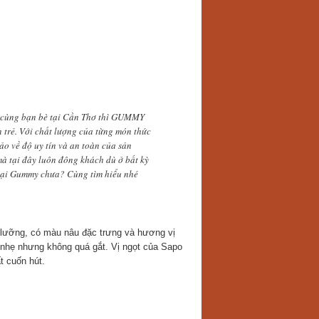
phê cùng bạn bè tại Cần Thơ thì GUMMY
 trẻ. Với chất lượng của từng món thức
o về độ uy tín và an toàn của sản
à tại đây luôn đông khách dù ở bất kỳ
r tại Gummy chưa? Cùng tìm hiểu nhé
lưỡng, có màu nâu đặc trưng và hương vị
 nhẹ nhưng không quá gắt. Vị ngọt của Sapo
t cuốn hút.