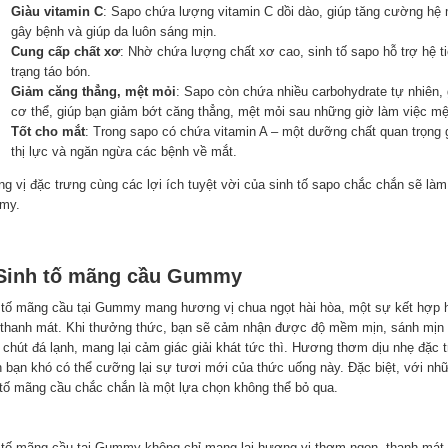
Giàu vitamin C
: Sapo chứa lượng vitamin C dồi dào, giúp tăng cường hệ m
gây bệnh và giúp da luôn sáng mịn.
Cung cấp chất xơ
: Nhờ chứa lượng chất xơ cao, sinh tố sapo hỗ trợ hệ t
trạng táo bón.
Giảm căng thẳng, mệt mỏi
: Sapo còn chứa nhiều carbohydrate tự nhiên,
cơ thể, giúp bạn giảm bớt căng thẳng, mệt mỏi sau những giờ làm việc mệ
Tốt cho mắt
: Trong sapo có chứa vitamin A – một dưỡng chất quan trọng 
thị lực và ngăn ngừa các bệnh về mắt.
g vị đặc trưng cùng các lợi ích tuyệt vời của sinh tố sapo chắc chắn sẽ làm
my.
 Sinh tố mãng cầu Gummy
 tố mãng cầu tại Gummy mang hương vị chua ngọt hài hòa, một sự kết hợp h
 thanh mát. Khi thưởng thức, bạn sẽ cảm nhận được độ mềm mịn, sánh mịn 
 chút đá lạnh, mang lại cảm giác giải khát tức thì. Hương thơm dịu nhẹ đặc 
n bạn khó có thể cưỡng lại sự tươi mới của thức uống này. Đặc biệt, với nhữn
 tố mãng cầu chắc chắn là một lựa chọn không thể bỏ qua.
 tố mãng cầu tại Gummy không chỉ mang lại hương vị thơm ngon, thanh mát 