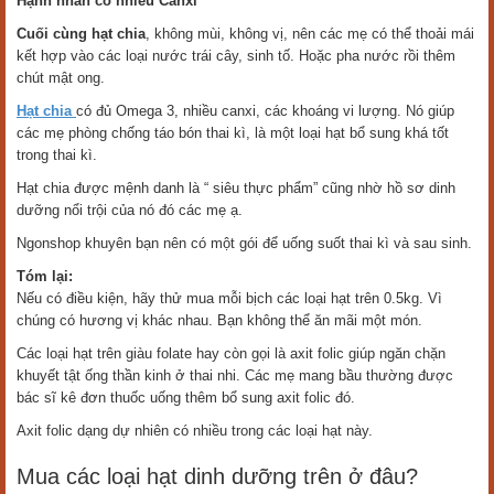
Hạnh nhân có nhiều Canxi
Cuối cùng hạt chia
, không mùi, không vị, nên các mẹ có thể thoải mái
kết hợp vào các loại nước trái cây, sinh tố. Hoặc pha nước rồi thêm
chút mật ong.
Hạt chia
có đủ Omega 3, nhiều canxi, các khoáng vi lượng. Nó giúp
các mẹ phòng chống táo bón thai kì, là một loại hạt bổ sung khá tốt
trong thai kì.
Hạt chia được mệnh danh là “ siêu thực phẩm” cũng nhờ hồ sơ dinh
dưỡng nổi trội của nó đó các mẹ ạ.
Ngonshop khuyên bạn nên có một gói để uống suốt thai kì và sau sinh.
Tóm lại:
Nếu có điều kiện, hãy thử mua mỗi bịch các loại hạt trên 0.5kg. Vì
chúng có hương vị khác nhau. Bạn không thể ăn mãi một món.
Các loại hạt trên giàu folate hay còn gọi là axit folic giúp ngăn chặn
khuyết tật ống thần kinh ở thai nhi. Các mẹ mang bầu thường được
bác sĩ kê đơn thuốc uống thêm bổ sung axit folic đó.
Axit folic dạng dự nhiên có nhiều trong các loại hạt này.
Mua các loại hạt dinh dưỡng trên ở đâu?