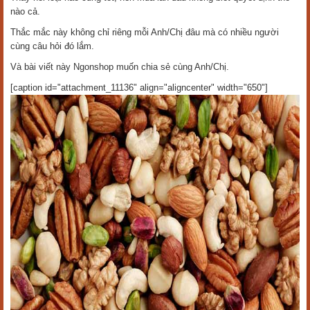
nào cả.
Thắc mắc này không chỉ riêng mỗi Anh/Chị đâu mà có nhiều người
cùng câu hỏi đó lắm.
Và bài viết này Ngonshop muốn chia sẻ cùng Anh/Chị.
[caption id="attachment_11136" align="aligncenter" width="650"]