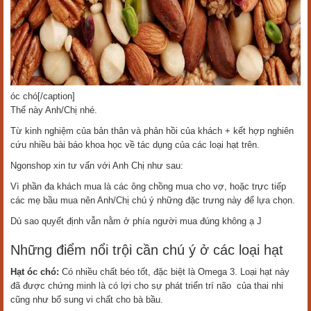
óc chó[/caption]
Thế này Anh/Chị nhé.
Từ kinh nghiệm của bản thân và phản hồi của khách + kết hợp nghiên
cứu nhiều bài báo khoa học về tác dụng của các loại hạt trên.
Ngonshop xin tư vấn với Anh Chị như sau:
Vì phần đa khách mua là các ông chồng mua cho vợ, hoặc trực tiếp
các mẹ bầu mua nên Anh/Chị chú ý những đặc trưng này để lựa chọn.
Dù sao quyết định vẫn nằm ở phía người mua đúng không ạ J
Những điểm nổi trội cần chú ý ở các loại hạt
Hạt óc chó:
Có nhiều chất béo tốt, đặc biệt là Omega 3. Loại hạt này
đã được chứng minh là có lợi cho sự phát triển trí não của thai nhi
cũng như bổ sung vi chất cho bà bầu.