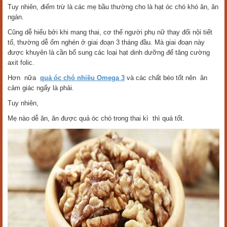
Tuy nhiên, điểm trừ là các mẹ bầu thường cho là hạt óc chó khó ăn, ăn
ngán.
Cũng dễ hiểu bởi khi mang thai, cơ thể người phụ nữ thay đổi nội tiết
tố, thường dễ ốm nghén ở giai đoạn 3 tháng đầu. Mà giai đoạn này
được khuyên là cần bổ sung các loại hạt dinh dưỡng để tăng cường
axit folic.
Hơn nữa
quả óc chó nhiều Omega 3
và các chất béo tốt nên ăn
cảm giác ngấy là phải.
Tuy nhiên,
Mẹ nào dễ ăn, ăn được quả óc chó trong thai kì thì quá tốt.