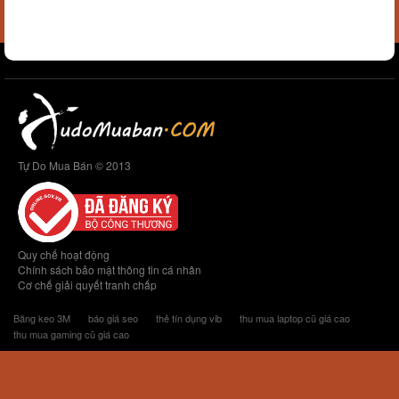
Tự Do Mua Bán © 2013
Quy chế hoạt động
Chính sách bảo mật thông tin cá nhân
Cơ chế giải quyết tranh chấp
Băng keo 3M
báo giá seo
thẻ tín dụng vib
thu mua laptop cũ giá cao
thu mua gaming cũ giá cao