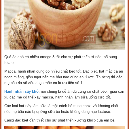
Quả óc chó có nhiều omega 3 tốt cho sự phát triển trí não, bổ sung
folate
Macca, hạnh nhân cũng có nhiều chất béo tốt. Đặc biệt, hạt mắc ca ăn
ngon miệng, giòn ngọt nên mẹ bầu nào cũng ăn được. Thường thì các
mẹ bầu đa số đều chọn mắc ca là ưu tiên số 1.
Hạnh nhân sấy khô
, nói chung là dễ ăn dù cũng có chất béo, giàu can
xi, các mẹ có thể xay macca, hạnh nhân làm sữa uống cực tốt.
Các loại hạt này làm sữa là một cách bổ sung canxi và khoáng chất
nếu mẹ bầu nào bị dị ứng sữa bò hoặc không dung nạp lactose.
Canxi đặc biệt cần thiết cho sự phát triển xương khớp của em bé.