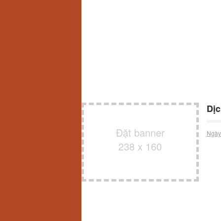
Dịc
Đặt banner
Ngày
238 x 160