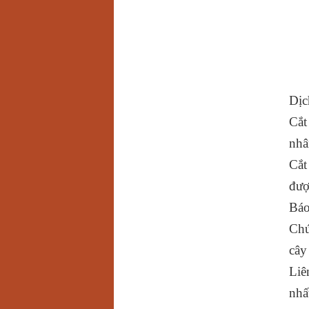
Dịc
Cắt
nhâ
Cắt
đượ
Báo
Chú
cây
Liê
nhấ