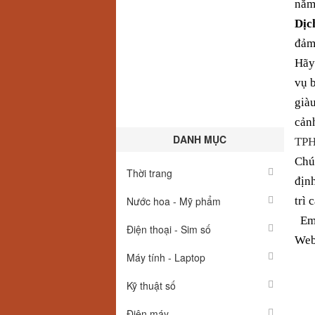
năm 
Dịch
đảm
Hãy
vụ b
giàu
cản
DANH MỤC
TPH
Chún
Thời trang
định
Nước hoa - Mỹ phẩm
trì 
Em
Điện thoại - Sim số
Web
Máy tính - Laptop
Kỹ thuật số
Điện máy