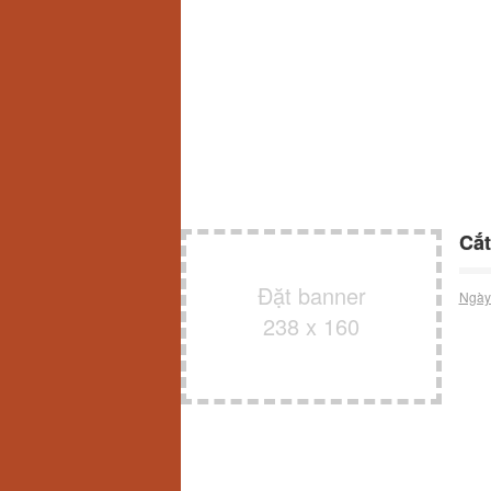
Cắt
Đặt banner
Ngày
238 x 160