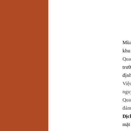
Mùa 
khu 
Qua
trư
địn
Việc
nguy
Qua
đảm 
Dịc
mặt