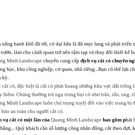
nắng hanh khô đã tới, cỏ dại hẳn là đã mọc lang và phát triển 
vườn, làm cho cảnh quan trở nên rậm rạp và thay đổi thiết kế b
ng Minh
Landscape
chuyên cung cấp
dịch vụ cắt cỏ
chuyên ngh
ờng học
, khu công nghiệp, cơ quan, nhà riêng
...Bạn có thể lựa 
h kỳ.
 cắt cỏ, đặc biệt là cắt cỏ phát hoang những khu vực đất trống 
 hiểm. Chúng thường trú ngụ trong bụi cỏ như trăn, rắn, ong,
r
ng Minh
Landscape
luôn chú trọng tuyệt đối vào việc trang bị
bảo an toàn cho người cắt cỏ.
h vụ cắt cỏ một lần
của
Quang Minh
Landscape
bao gồm p
hát 
 bằng
... Quý khách cần số lượng công nhân đông, cắt theo đợt, 