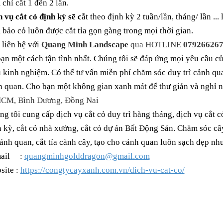
chỉ cắt 1 đến 2 lần.
 vụ cắt cỏ định kỳ
sẽ c
ắt theo định kỳ 2 tuần/lần, tháng/ lần ...
 bảo cỏ luôn được cắt
tỉa
gọn gàng trong mọi thời gian.
 liên hệ với
Quang Minh
Landscape
qua HOTLINE
079266267
ạn một cách tận tình nhất. Chúng tôi sẽ đáp ứng mọi yêu cầu c
 kinh nghiệm. Có thể tư vấn miễn phí chăm sóc duy trì cảnh qu
h quan. Cho bạn một không gian xanh mát để thư giản và nghỉ n
CM, Bình Dương, Đồng Nai
g tôi cung cấp dịch vụ cắt cỏ duy trì hàng tháng, dịch vụ cắt 
 kỳ, cắt cỏ nhà xưởng, cắt cỏ dự án Bất Động Sản. Chăm sóc câ
cảnh quan, cắt tỉa cành cây, tạo cho cảnh quan luôn sạch đẹp như
ail :
quangminhgolddragon@gmail.com
site :
https://congtycayxanh.com.vn/dich-vu-cat-co/