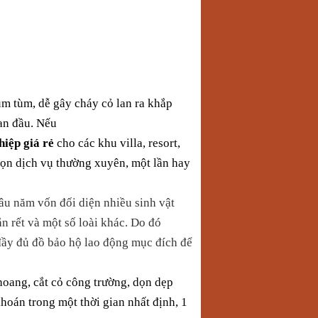
um tùm, dễ gây cháy cỏ lan ra khắp
an đầu. Nếu
iệp giá rẻ
cho các
khu
villa,
resort,
chọn dịch vụ thường xuyên, một lần hay
lâu năm vốn đối diện nhiều sinh vật
ắn rết
và một số loài khác. Do đó
 đầy đủ đồ bảo hộ lao động mục đích để
hoang, cắt cỏ công trường
, dọn dẹp
khoán trong một thời gian nhất định, 1