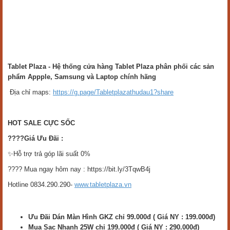
Tablet Plaza - Hệ thống cửa hàng Tablet Plaza phân phối các sản
phẩm Appple, Samsung và Laptop chính hãng
Địa chỉ maps:
https://g.page/Tabletplazathudau1?share
HOT SALE CỰC SỐC
????Giá Ưu Đãi :
✨Hỗ trợ trả góp lãi suất 0%
???? Mua ngay hôm nay : https://bit.ly/3TqwB4j
Hotline 0834.290.290-
www.tabletplaza.vn
Ưu Đãi Dán Màn Hình GKZ chỉ 99.000đ ( Giá NY : 199.000đ)
Mua Sạc Nhanh 25W chỉ 199.000đ ( Giá NY : 290.000đ)