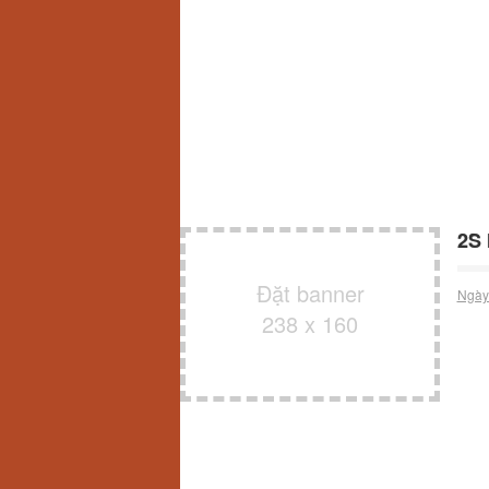
2S 
Đặt banner
Ngày
238 x 160