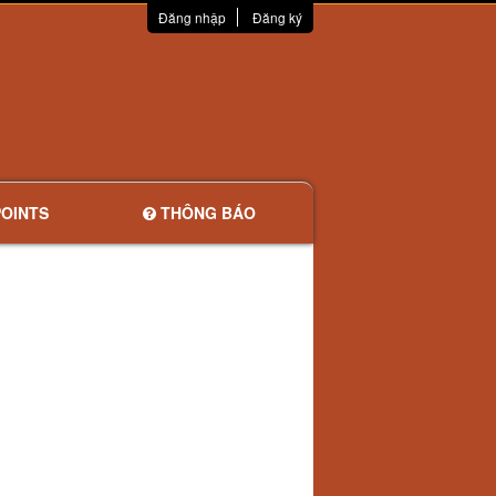
Đăng nhập
Đăng ký
OINTS
THÔNG BÁO