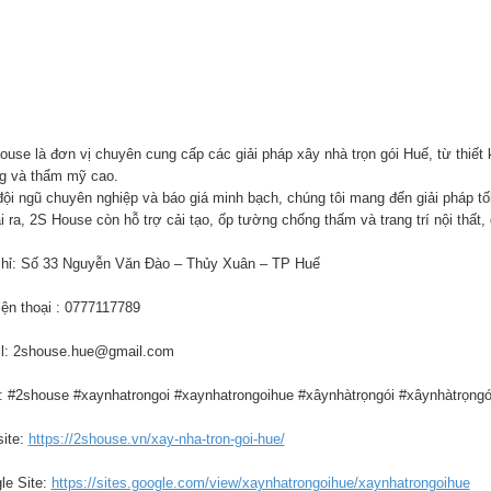
ouse là đơn vị chuyên cung cấp các giải pháp xây nhà trọn gói Huế, từ thiết 
g và thẩm mỹ cao.
đội ngũ chuyên nghiệp và báo giá minh bạch, chúng tôi mang đến giải pháp 
i ra, 2S House còn hỗ trợ cải tạo, ốp tường chống thấm và trang trí nội thất
chỉ: Số 33 Nguyễn Văn Đào – Thủy Xuân – TP Huế
iện thoại : 0777117789
l: 2shouse.hue@gmail.com
: #2shouse #xaynhatrongoi #xaynhatrongoihue #xâynhàtrọngói #xâynhàtrọng
ite:
https://2shouse.vn/xay-nha-tron-goi-hue/
le Site:
https://sites.google.com/view/xaynhatrongoihue/xaynhatrongoihue