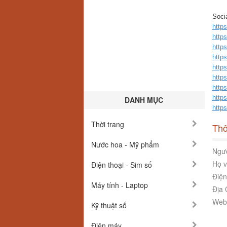
Socia
https
http
http
http
http
http
http
http
DANH MỤC
http
Thời trang
Thô
Nước hoa - Mỹ phẩm
Ngườ
Họ v
Điện thoại - Sim số
Điện
Máy tính - Laptop
Địa 
Webs
Kỹ thuật số
Điện máy