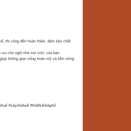
kế, thi công đến hoàn thiện, đảm bảo chất
tối ưu cho ngôi nhà mơ ước của bạn.
, giúp không gian sống hoàn mỹ và bền vững.
óihuế #xâynhàhuế #thiếtkếnhàphố