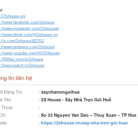
l:
://2shouse.vn/
s://www.facebook.com/2shouse
s://www.instagram.com/2shousee/
s://www.tiktok.com/@2shouse.vn
s://x.com/2shouse182312
s://www.pinterest.com/2shouse/
s://www.youtube.com/@2SHousee
s://500px.com/p/2shouse
s://www.twitch.tv/2shouse
ng tin liên hệ
i Đăng Tin
:
xaynhatrongoihue
à Tên
:
2S House - Xây Nhà Trọn Gói Huế
 Thoại
:
Chỉ
:
So 33 Nguyen Van Dao – Thuy Xuan – TP Hue
ite
:
https://2shouse.vn/xay-nha-tron-goi-hue/