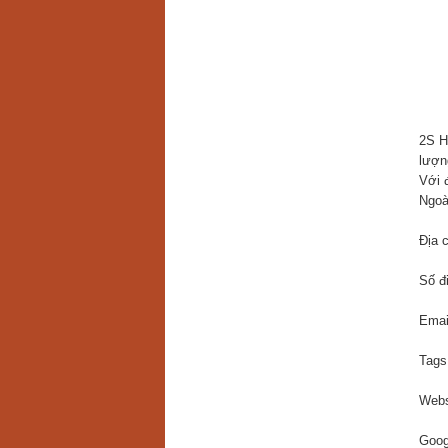
2S H
lượn
Với 
Ngoà
Địa 
Số đ
Emai
Tags
Webs
Goog