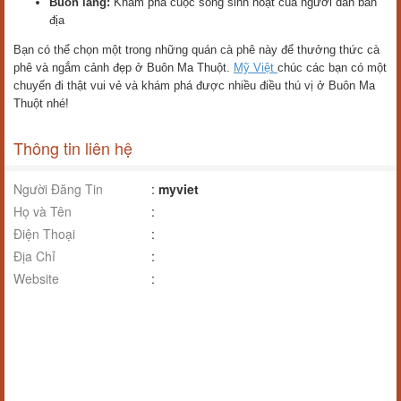
Buôn làng:
Khám phá cuộc sống sinh hoạt của người dân bản
địa
Bạn có thể chọn một trong những quán cà phê này để thưởng thức cà
phê và ngắm cảnh đẹp ở Buôn Ma Thuột.
Mỹ Việt
chúc các bạn có một
chuyến đi thật vui vẻ và khám phá được nhiều điều thú vị ở Buôn Ma
Thuột nhé!
Thông tin liên hệ
Người Đăng Tin
:
myviet
Họ và Tên
:
Điện Thoại
:
Địa Chỉ
:
Website
: