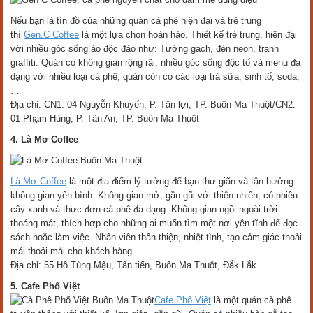
Nếu bạn là tín đồ của những quán cà phê hiện đại và trẻ trung
thì
Gen.C Coffee
là một lựa chọn hoàn hảo. Thiết kế trẻ trung, hiện đại
với nhiều góc sống ảo độc đáo như: Tường gạch, đèn neon, tranh
graffiti. Quán có không gian rộng rãi, nhiều góc sống độc tố và menu đa
dạng với nhiều loại cà phê, quán còn có các loại trà sữa, sinh tố, soda,
…
Địa chỉ: CN1: 04 Nguyễn Khuyến, P. Tân lợi, TP. Buôn Ma Thuột/CN2:
01 Phạm Hùng, P. Tân An, TP. Buôn Ma Thuột
4. Là Mơ Coffee
Là Mơ Coffee
là một địa điểm lý tưởng để bạn thư giãn và tận hưởng
không gian yên bình. Không gian mở, gần gũi với thiên nhiên, có nhiều
cây xanh và thực đơn cà phê đa dạng. Không gian ngồi ngoài trời
thoáng mát, thích hợp cho những ai muốn tìm một nơi yên tĩnh để đọc
sách hoặc làm việc. Nhân viên thân thiện, nhiệt tình, tạo cảm giác thoải
mái thoải mái cho khách hàng.
Địa chỉ: 55 Hồ Tùng Mậu, Tân tiến, Buôn Ma Thuột, Đắk Lắk
5. Cafe Phố Việt
Cafe Phố Việt
là một quán cà phê