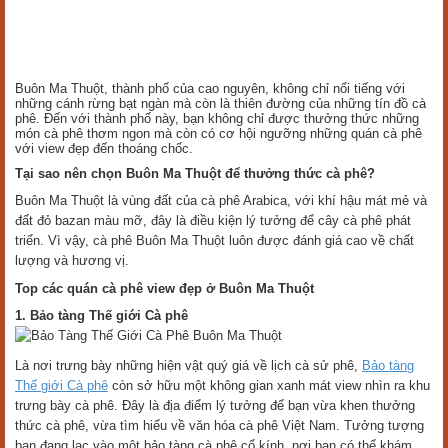
Buôn Ma Thuột, thành phố của cao nguyên, không chỉ nổi tiếng với
những cánh rừng bạt ngàn mà còn là thiên đường của những tín đồ cà
phê. Đến với thành phố này, bạn không chỉ được thưởng thức những
món cà phê thơm ngon mà còn có cơ hội ngưỡng những quán cà phê
với view đẹp đến thoáng chốc.
Tại sao nên chọn Buôn Ma Thuột để thưởng thức cà phê?
Buôn Ma Thuột là vùng đất của cà phê Arabica, với khí hậu mát mẻ và
đất đỏ bazan màu mỡ, đây là điều kiện lý tưởng để cây cà phê phát
triển. Vì vậy, cà phê Buôn Ma Thuột luôn được đánh giá cao về chất
lượng và hương vị.
Top các quán cà phê view đẹp ở Buôn Ma Thuột
1. Bảo tàng Thế giới Cà phê
Là nơi trưng bày những hiện vật quý giá về lịch cà sử phê,
Bảo tàng
Thế giới Cà phê
còn sở hữu một không gian xanh mát view nhìn ra khu
trưng bày cà phê. Đây là địa điểm lý tưởng để bạn vừa khen thưởng
thức cà phê, vừa tìm hiểu về văn hóa cà phê Việt Nam. Tưởng tượng
bạn đang lạc vào một bảo tàng cà phê cổ kính, nơi bạn có thể khám