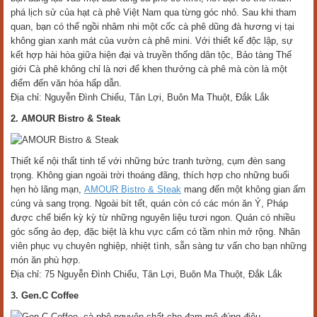
phá lịch sử của hạt cà phê Việt Nam qua từng góc nhỏ. Sau khi tham
quan, bạn có thể ngồi nhâm nhi một cốc cà phê dũng đà hương vị tại
không gian xanh mát của vườn cà phê mini. Với thiết kế độc lập, sự
kết hợp hài hòa giữa hiện đại và truyền thống dân tộc, Bảo tàng Thế
giới Cà phê không chỉ là nơi để khen thưởng cà phê mà còn là một
điểm đến văn hóa hấp dẫn.
Địa chỉ: Nguyễn Đình Chiểu, Tân Lợi, Buôn Ma Thuột, Đắk Lắk
2. AMOUR Bistro & Steak
Thiết kế nội thất tinh tế với những bức tranh tường, cụm đèn sang
trọng. Không gian ngoài trời thoáng đãng, thích hợp cho những buổi
hẹn hò lãng mạn,
AMOUR Bistro & Steak
mang đến một không gian ấm
cúng và sang trọng. Ngoài bít tết, quán còn có các món ăn Ý, Pháp
được chế biến kỳ kỳ từ những nguyên liệu tươi ngon. Quán có nhiều
góc sống ảo đẹp, đặc biệt là khu vực cấm có tầm nhìn mở rộng. Nhân
viên phục vụ chuyên nghiệp, nhiệt tình, sẵn sàng tư vấn cho bạn những
món ăn phù hợp.
Địa chỉ: 75 Nguyễn Đình Chiểu, Tân Lợi, Buôn Ma Thuột, Đắk Lắk
3. Gen.C Coffee