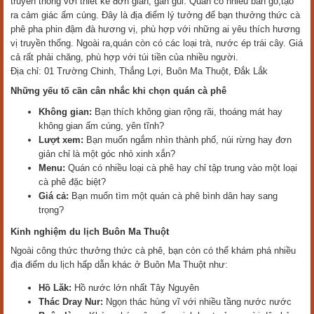
truyền thống với thiết kế đơn giản, gần gũi. Quán có nhiều bàn gỗ,tạo
ra cảm giác ấm cúng. Đây là địa điểm lý tưởng để bạn thưởng thức cà
phê pha phin đậm đà hương vị, phù hợp với những ai yêu thích hương
vị truyền thống. Ngoài ra,quán còn có các loại trà, nước ép trái cây. Giá
cả rất phải chăng, phù hợp với túi tiền của nhiều người.
Địa chỉ: 01 Trường Chinh, Thắng Lợi, Buôn Ma Thuột, Đắk Lắk
Những yếu tố cần cân nhắc khi chọn quán cà phê
Không gian:
Bạn thích không gian rộng rãi, thoáng mát hay
không gian ấm cúng, yên tĩnh?
Lượt xem:
Bạn muốn ngắm nhìn thành phố, núi rừng hay đơn
giản chỉ là một góc nhỏ xinh xắn?
Menu:
Quán có nhiều loại cà phê hay chỉ tập trung vào một loại
cà phê đặc biệt?
Giá cả:
Bạn muốn tìm một quán cà phê bình dân hay sang
trọng?
Kinh nghiệm du lịch Buôn Ma Thuột
Ngoài công thức thưởng thức cà phê, bạn còn có thể khám phá nhiều
địa điểm du lịch hấp dẫn khác ở Buôn Ma Thuột như:
Hồ Lăk:
Hồ nước lớn nhất Tây Nguyên
Thác Dray Nur:
Ngọn thác hùng vĩ với nhiều tầng nước nước