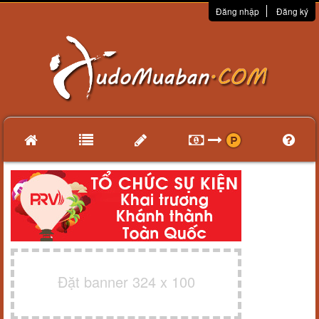
Đăng nhập
Đăng ký
Đặt banner 324 x 100