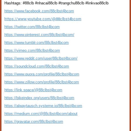
Hashtags: #88clb #nhacai88clb #trangchu88clb #linkvao88clb
https://www.facebook.com/88clbst4bcom
https://www.youtube.com/@88clbst4bcom
https://twitter.com/88clbst4bcom
https://www.pinterest.com/88clbst4bcom/
https://www.tumblr.com/88clbst4bcom
https://vimeo.com/88clbst4bcom
https://www.reddit.com/user/88clbst4bcom/
https://soundcloud.com/88clbst4bcom
https://www.quora.com/profile/88clbst4bcom
https://www.zillow.com/profile/88clbst4bcom
https://link.space/@88clbst4bcom
https://bikeindex.org/users/88clbst4bcom
https://alwaytausch.systeme.io/88clbst4bcom
https://medium.com/@88clbst4bcom/about
https://gravatar.com/88clbst4bcom