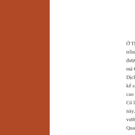
Ở T
trồn
được
mà 
Dịch
kế s
cao 
Có l
này.
vướn
Qua