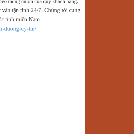
 theo mong muốn của quý khách hàng.
vấn tận tình 24/7. Chúng tôi cung
c tỉnh miền Nam.
h-duong-uy-tin/