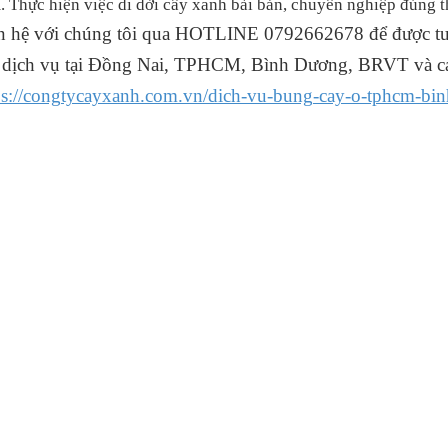
. Thực hiện việc di dời cây xanh bài bản, chuyên nghiệp đúng
n hệ với chúng tôi qua HOTLINE 0792662678 để được tư 
 dịch vụ tại Đồng Nai, TPHCM, Bình Dương, BRVT và cá
ps://congtycayxanh.com.vn/dich-vu-bung-cay-o-tphcm-bin