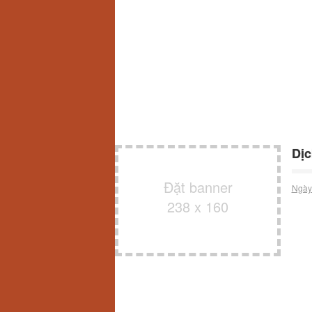
Dịc
Đặt banner
Ngày
238 x 160