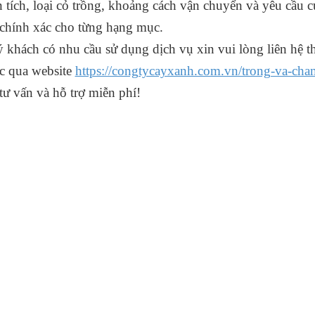
n tích, loại cỏ trồng, khoảng cách vận chuyển và yêu cầu c
 chính xác cho từng hạng mục.
 khách có nhu cầu sử dụng dịch vụ xin vui lòng liên hệ t
c qua website
https://congtycayxanh.com.vn/trong-va-cha
 tư vấn và hỗ trợ miễn phí!