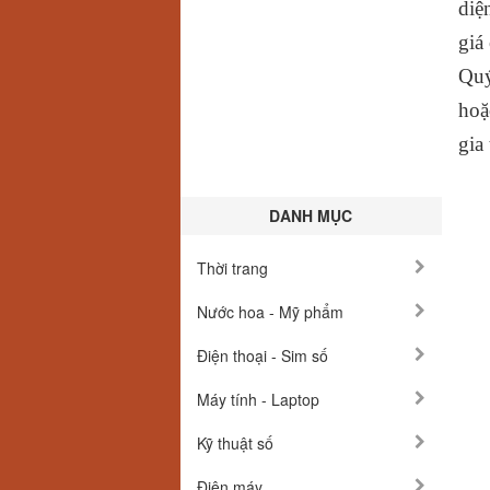
diệ
giá
Quý
hoặ
gia
DANH MỤC
Thời trang
Nước hoa - Mỹ phẩm
Điện thoại - Sim số
Máy tính - Laptop
Kỹ thuật số
Điện máy