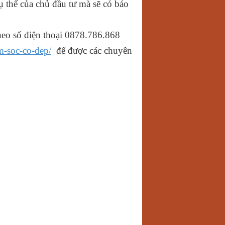
ụ thể của chủ đầu tư mà sẽ có báo
heo số điện thoại 0878.786.868
m-soc-co-dep/
để được các chuyên