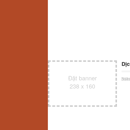
Dịc
Đặt banner
Ngày
238 x 160