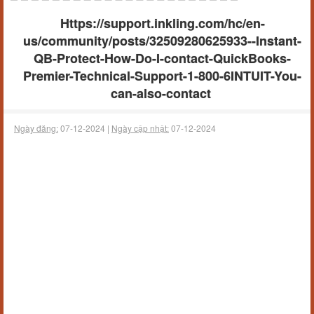
Https://support.inkling.com/hc/en-
us/community/posts/32509280625933--Instant-
QB-Protect-How-Do-I-contact-QuickBooks-
Premier-Technical-Support-1-800-6INTUIT-You-
can-also-contact
Ngày đăng:
07-12-2024 |
Ngày cập nhật:
07-12-2024