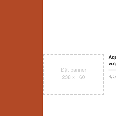
Aqu
vượ
Đặt banner
238 x 160
Ngày