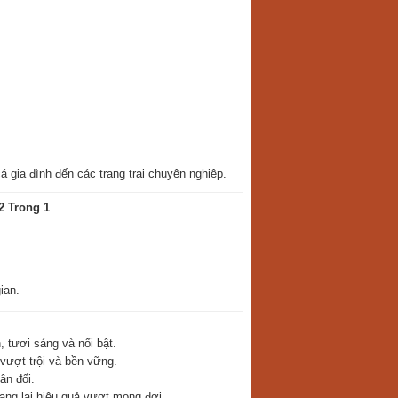
 gia đình đến các trang trại chuyên nghiệp.
2 Trong 1
ian.
 tươi sáng và nổi bật.
vượt trội và bền vững.
ân đối.
ang lại hiệu quả vượt mong đợi.