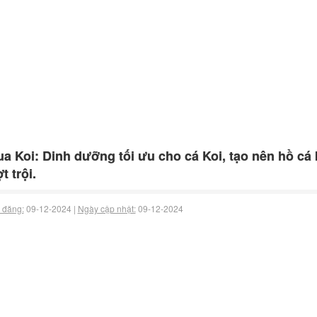
a Koi: Dinh dưỡng tối ưu cho cá Koi, tạo nên hồ cá
t trội.
 đăng:
09-12-2024 |
Ngày cập nhật:
09-12-2024