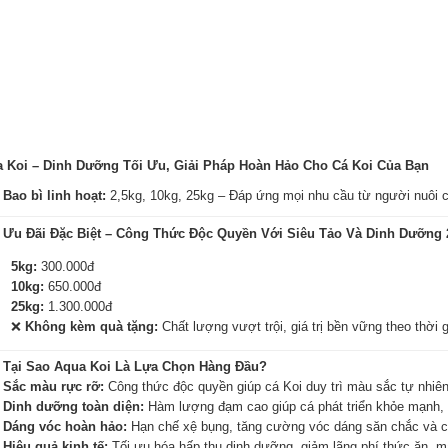
 Koi – Dinh Dưỡng Tối Ưu, Giải Pháp Hoàn Hảo Cho Cá Koi Của Bạn
?
Bao bì linh hoạt:
2,5kg, 10kg, 25kg – Đáp ứng mọi nhu cầu từ người nuôi cá
?
Ưu Đãi Đặc Biệt – Công Thức Độc Quyền Với Siêu Tảo Và Dinh Dưỡng 
5kg:
300.000đ
10kg:
650.000đ
25kg:
1.300.000đ
❌
Không kèm quà tặng:
Chất lượng vượt trội, giá trị bền vững theo thời g
?
Tại Sao Aqua Koi Là Lựa Chọn Hàng Đầu?
?
Sắc màu rực rỡ:
Công thức độc quyền giúp cá Koi duy trì màu sắc tự nhiên,
?
Dinh dưỡng toàn diện:
Hàm lượng đạm cao giúp cá phát triển khỏe mạnh, 
?
Dáng vóc hoàn hảo:
Hạn chế xệ bụng, tăng cường vóc dáng săn chắc và c
?
Hiệu quả kinh tế:
Tối ưu hóa hấp thụ dinh dưỡng, giảm lãng phí thức ăn, m