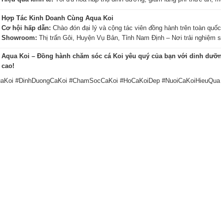
?
Hợp Tác Kinh Doanh Cùng Aqua Koi
?
Cơ hội hấp dẫn:
Chào đón đại lý và cộng tác viên đồng hành trên toàn quốc
?
Showroom:
Thị trấn Gôi, Huyện Vụ Bản, Tỉnh Nam Định – Nơi trải nghiệm 
?
Aqua Koi – Đồng hành chăm sóc cá Koi yêu quý của bạn với dinh dưỡn
 cao!
aKoi #DinhDuongCaKoi #ChamSocCaKoi #HoCaKoiDep #NuoiCaKoiHieuQua