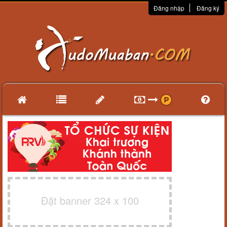
Đăng nhập
Đăng ký
Đặt banner 324 x 100