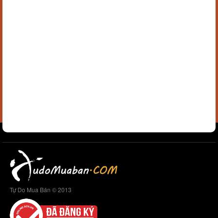
Tự Do Mua Bán © 2013