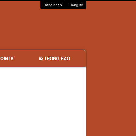
Đăng nhập
Đăng ký
OINTS
THÔNG BÁO