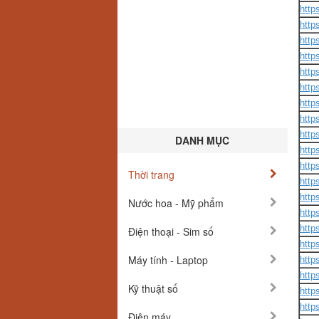
http
http
http
http
http
http
http
http
http
DANH MỤC
http
http
Thời trang
http
http
Nước hoa - Mỹ phẩm
http
http
Điện thoại - Sim số
http
Máy tính - Laptop
http
http
Kỹ thuật số
http
http
Điện máy