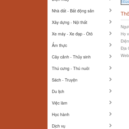
http
Nhà đất - Bất động sản
Thô
Xây dựng - Nội thất
Ngườ
Xe máy - Xe đạp - Ôtô
Họ v
Điện
Ẩm thực
Địa 
Webs
Cây cảnh - Thủy sinh
Thú cưng - Thú nuôi
Sách - Truyện
Du lịch
Việc làm
Học hành
Dịch vụ