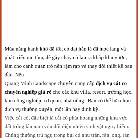
Mùa nắng hanh khô đã tới, cỏ dại hẳn là đã mọc lang và
phát triển um tùm, dễ gây cháy cỏ lan ra khắp khu vườn,
làm cho cảnh quan trở nên rậm rạp và thay đổi thiết kế ban
đầu. Nếu
Quang Minh
Landscape
chuyên cung cấp
dịch vụ cắt cỏ
chuyên nghiệp giá rẻ
cho các
khu
villa,
resort,
trường học
,
khu công nghiệp, cơ quan, nhà riêng
...Bạn có thể lựa chọn
dịch vụ thường xuyên, một lần hay định kỳ.
Việc cắt cỏ, đặc biệt là cắt cỏ phát hoang những khu vực
đất trống lâu năm vốn đối diện nhiều sinh vật nguy hiểm.
Chúng thường trú ngụ trong bụi cỏ như trăn, rắn, ong,
rắn