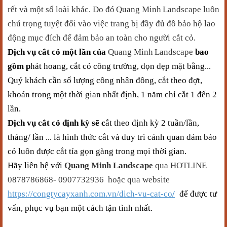
rết
và một số loài khác. Do đó
Quang Minh
Landscape
luôn
chú trọng tuyệt đối vào việc trang bị đầy đủ đồ bảo hộ lao
động mục đích để đảm bảo an toàn cho người cắt cỏ.
Dịch vụ cắt cỏ một lần
của
Quang Minh
Landscape
bao
gồm p
hát hoang, cắt cỏ công trường
, dọn dẹp mặt bằng
...
Quý khách cần số lượng công nhân đông, cắt theo đợt,
khoán trong một thời gian nhất định, 1 năm chỉ cắt 1 đến 2
lần.
Dịch vụ cắt cỏ định kỳ
sẽ c
ắt theo định kỳ 2 tuần/lần,
tháng/ lần ... là hình thức cắt và duy trì cảnh quan đảm bảo
cỏ luôn được cắt
tỉa
gọn gàng trong mọi thời gian.
Hãy liên hệ với
Quang Minh
Landscape
qua HOTLINE
0878786868- 0907732936 hoặc qua website
https://congtycayxanh.com.vn/dich-vu-cat-co
/
để được tư
vấn, phục vụ bạn một cách tận tình nhất.